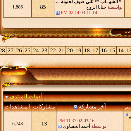
** ثاني ضيف لحنونة ...
85
1,886
ا الروح
02:14 PM
03-11-14
>
30
29
28
27
26
25
24
23
22
21
20
19
18
17
أدوات المنتدى
 مشاركة
مشاركات
المشاهدات
11:37 PM
02-03-16
13
6,748
سطة
أحمد الحفناوي