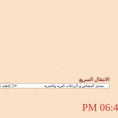
لسريع