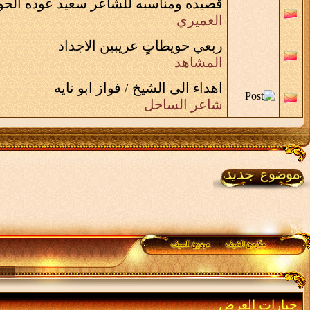
قصيده ومناسبه للشاعر سعيد عوده الح
العميري
ربعي حويطاتٍ عريبين الاجداد
المشاهد
اهداء الى الشيخ / فواز ابو تايه
شاعر الساحل
خيارات العرض