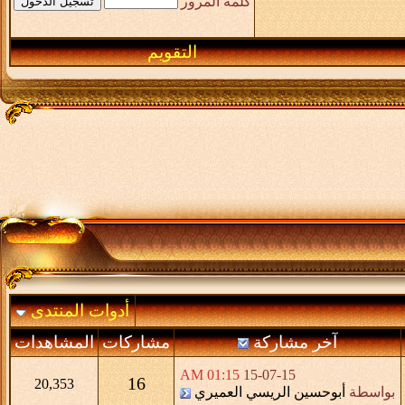
كلمة المرور
التقويم
أدوات المنتدى
آخر مشاركة
مشاركات
المشاهدات
01:15 AM
15-07-15
16
20,353
بواسطة
أبوحسين الريسي العميري