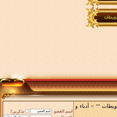
حويطات ""
>
أدباء و
اسم العضو
تذكرنى?