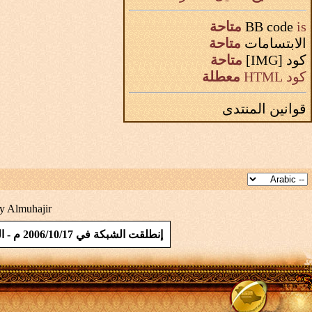
is
BB code
متاحة
الابتسامات
متاحة
كود [IMG]
متاحة
كود HTML
معطلة
قوانين المنتدى
y Almuhajir
إنطلقت الشبكة في 2006/10/17 م - المملكة العربية السعودية - المؤسس / تيسير بن ابراهيم بن محمد ابو طقيقة - الموقع حاصل على شهادة SSL