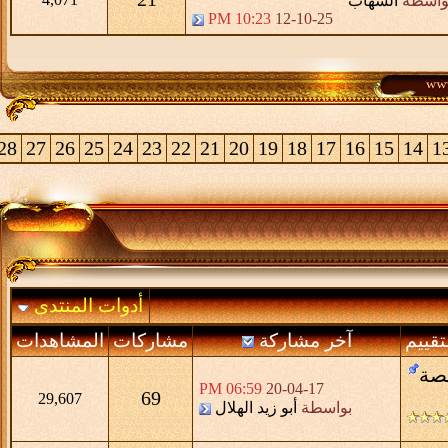
>
48
47
46
45
44
43
42
41
40
39
38
37
36
35