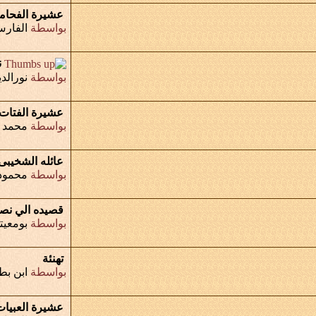
عشيرة الفحام
بواسطة
الفار
ن
بواسطة
نورالد
عشيرة الفتات
بواسطة
محمد 
عائله الشخيبى
بواسطة
محمود
قصيده الي نصر
بواسطة
بومعيت
تهنئة
بواسطة
ابن بط
عشيرة العبيات