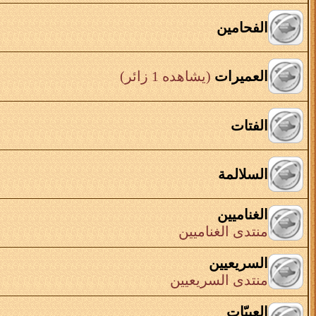
الفحامين
العميرات
(يشاهده 1 زائر)
الفتات
السلالمة
الغناميين
منتدى الغناميين
السريعيين
منتدى السريعيين
العبيّات