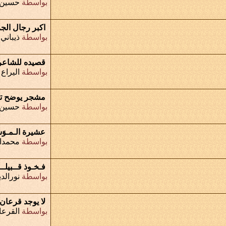
بواسطة
حسين 
اكبر رجال الج
بواسطة
ذيباني
قصيده للشاعر /
بواسطة
اليراع
مشجر يوضح تف
بواسطة
حسين 
عشيرة الـمـوَ
بواسطة
محمدا
فـخـوذ قــبيلــة
بواسطة
نورالد
لا يوجد قرعا
بواسطة
القرع