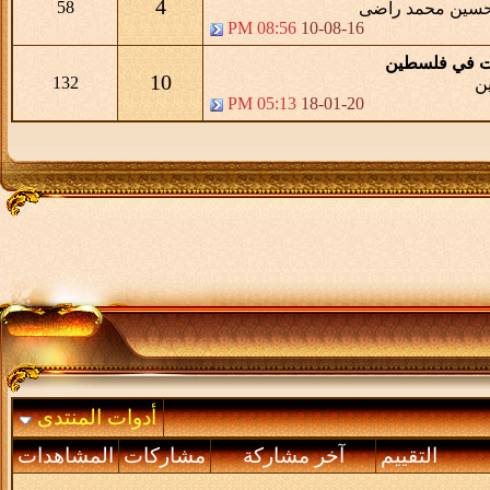
4
58
حسين محمد راضى
08:56 PM
10-08-16
ات في فلسطين
10
132
ين
05:13 PM
18-01-20
أدوات المنتدى
التقييم
آخر مشاركة
مشاركات
المشاهدات