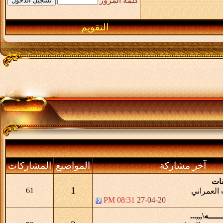
كلمة المرور
التقويم
آخر مشاركة
المواضيع
المشاركات
ات
1
61
العمراني
08:31 PM
27-04-20
ـــه\,,,...