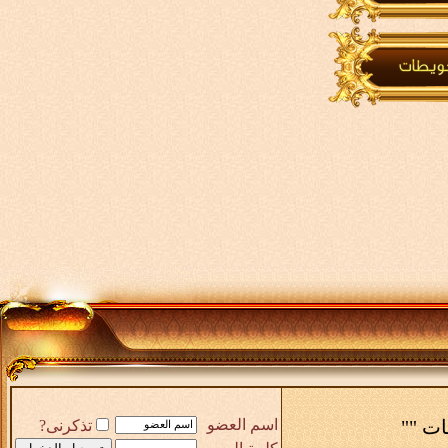
ات ""
اسم العضو
تذكرنى?