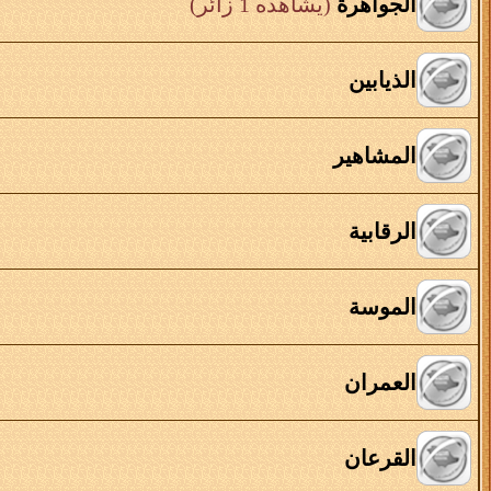
الجواهرة
(يشاهده 1 زائر)
الذيابين
المشاهير
الرقابية
الموسة
العمران
القرعان