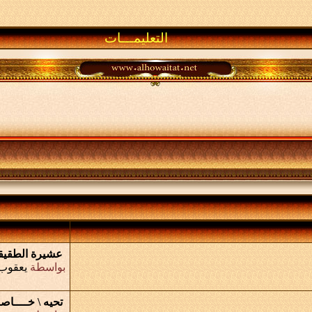
التعليمـــات
عشيرة الطقيق
بواسطة
يعقوب 
تحيه \ خــــاصـــ