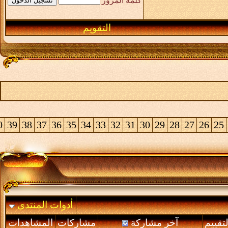
كلمة المرور
التقويم
0
39
38
37
36
35
34
33
32
31
30
29
28
27
26
25
أدوات المنتدى
لتقييم
آخر مشاركة
مشاركات
المشاهدات