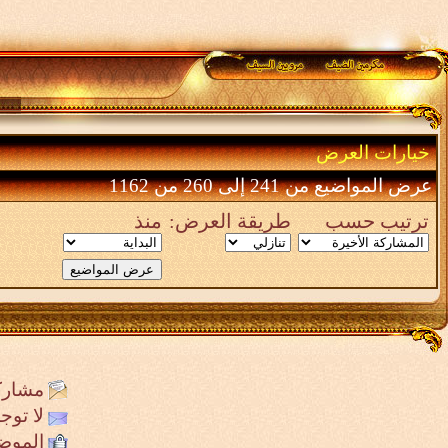
خيارات العرض
عرض المواضيع من 241 إلى 260 من 1162
ترتيب حسب
طريقة العرض:
منذ
مشارك
لا تو
الموض