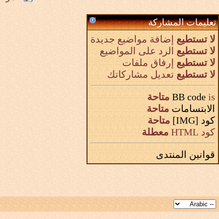
تعليمات المشاركة
لا تستطيع
إضافة مواضيع جديدة
لا تستطيع
الرد على المواضيع
لا تستطيع
إرفاق ملفات
لا تستطيع
تعديل مشاركاتك
is
BB code
متاحة
الابتسامات
متاحة
كود [IMG]
متاحة
كود HTML
معطلة
قوانين المنتدى