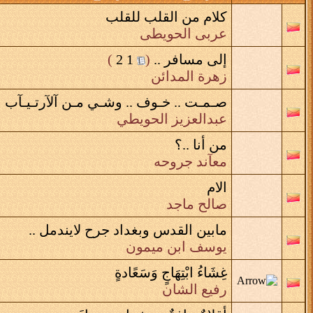
كلام من القلب للقلب
عربى الحويطى
إلى مسافر ..
‏
(
1
2
)
زهرة المدائن
صـمـت .. خـوف .. وشـي مـن آلآرتـيـآب !
عبدالعزيز الحويطي
من أنا ..؟
معآند جروحه
الام
صالح ماجد
مابين القدس وبغداد جرح لايندمل ..
يوسف ابن ميمون
غِشَاءُ ابْتِهَاجٍ وَسَعًادةٍ
رفيع الشان