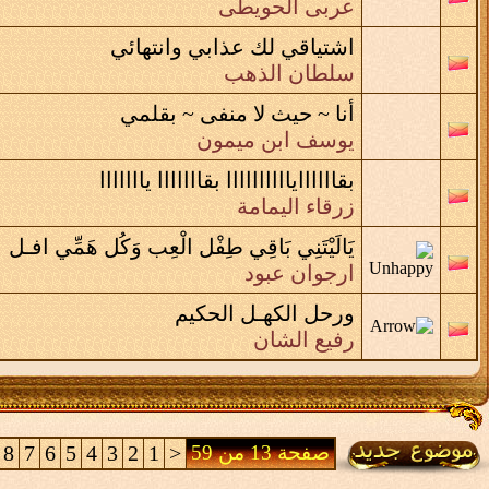
عربى الحويطى
اشتياقي لك عذابي وانتهائي
سلطان الذهب
أنا ~ حيث لا منفى ~ بقلمي
يوسف ابن ميمون
بقااااااياااااااااا بقااااااا يااااااا
زرقاء اليمامة
يَالَيْتَنِي بَاقِي طِفْل الْعِب وَكُل هَمِّي افـل
ارجوان عبود
ورحل الكهـل الحكيم
رفيع الشان
صفحة 13 من 59
<
1
2
3
4
5
6
7
8