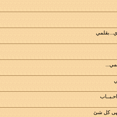
ي...بقلمي
قلمي...
ي
احـبــاب
تهى كل شئ