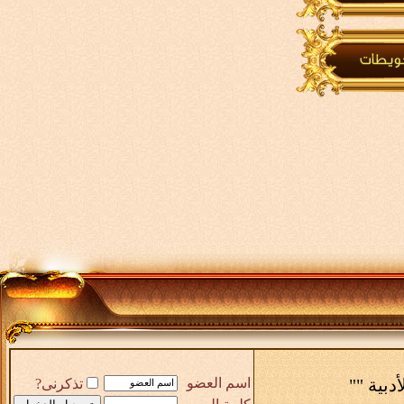
أدبية ""
اسم العضو
تذكرنى?