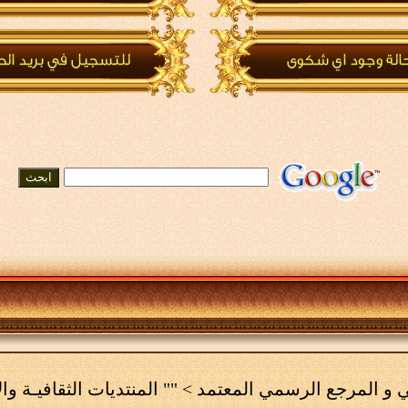
مي و المرجع الرسمي المعتمد
>
"" المنتديات الثقافيـة وال