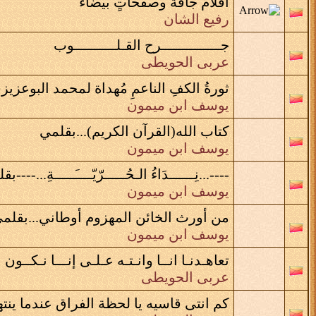
أقلامٌ جافةٌ وصفحاتٍ بيضاءَ
رفيع الشان
جــــــــــــــرح القـلــــــــــوب
عربى الحويطى
ثورةُ الكفِ الناعمِ مُهداة لمحمد البوعزيز
يوسف ابن ميمون
كتاب الله(القرآن الكريم)...بقلمي
يوسف ابن ميمون
----...نِــــــدَاءُ الـحُـــــرّيّــــَـــــةِ...----ب
يوسف ابن ميمون
من أورث الخائن المهزوم أوطاني...بقلم
يوسف ابن ميمون
تعاهـدنـا انــا وانـتـه عـلـى إنـــا نـكــون 
عربى الحويطى
كم انتى قاسيه يا لحظة الفراق عندما ين