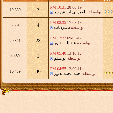
10:31 PM
28-06-19
7
19,830
بواسطة
االعمراني اب عن جد
08:35 PM
17-08-18
4
5,581
بواسطة
ياسردياب
12:37 PM
09-03-17
23
20,851
بواسطة
عبدالله الدبور
05:40 PM
13-10-12
1
4,469
بواسطة
ابو هيثم
04:55 PM
12-09-11
36
16,439
بواسطة
احمد محمدالدبور