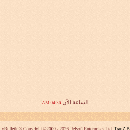
الساعة الآن
04:36 AM
vBulletin® Copyright ©2000 - 2026, Jelsoft Enterprises Ltd.
TranZ B