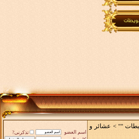
يطات ""
>
عشائر و
اسم العضو
تذكرنى?