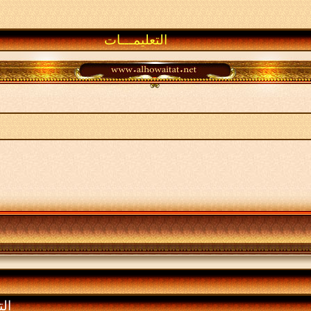
التعليمـــات
الت