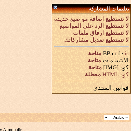
تعليمات المشاركة
لا تستطيع
إضافة مواضيع جديدة
لا تستطيع
الرد على المواضيع
لا تستطيع
إرفاق ملفات
لا تستطيع
تعديل مشاركاتك
is
BB code
متاحة
الابتسامات
متاحة
كود [IMG]
متاحة
كود HTML
معطلة
قوانين المنتدى
y Almuhajir