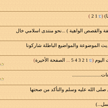
)
‏
(
1
2
)
 والقصص الواهية ) ...نحو منتدى اسلامي خال
ديث الموضوعة والمواضيع الباطلة شاركونا
 اليوم
‏
(
1
2
3
4
5
...
الصفحة الأخيرة
)
....................
لى الله عليه وسلم والتأكد من صحتها
ل...)