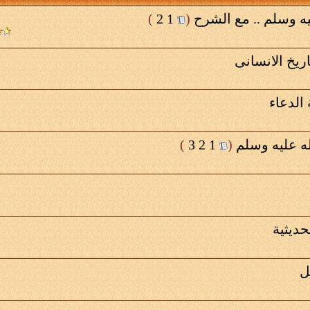
ه وسلم .. مع الشرح
‏
(
1
2
)
ريخ الانسانى
 الدعاء
 عليه وسلم
‏
(
1
2
3
)
حديثية
ل