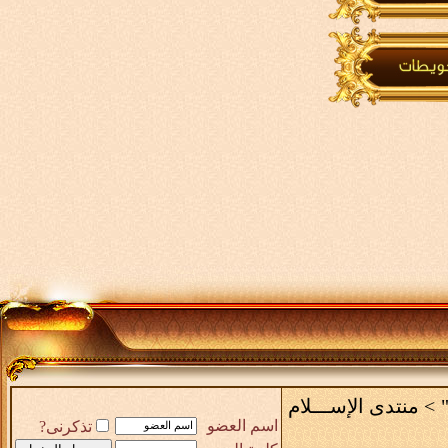
>
منتدى الإســـلام
اسم العضو
تذكرنى?