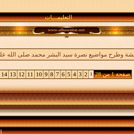
التعليمـــات
شة وطرح مواضيع نصرة سيد البشر محمد صلى الله عل
صفحة 1 من 28
2
3
4
5
6
7
8
9
10
11
12
13
14
1
ا