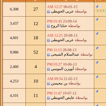
12:27 AM
06-01-15
27
6,308
بواسطة
عربى الحويطى
01:45 PM
23-09-14
12
3,437
بواسطة
حنايا الروح
12:25 AM
29-08-13
18
4,601
بواسطة
عربى الحويطى
11:13 PM
28-08-13
52
9,986
بواسطة
عبدالسلام الشيحى
03:27 PM
10-06-13
4
2,460
بواسطة
أبويزن الموسي
09:54 AM
21-02-13
10
4,253
بواسطة
بن محيسن
11:47 PM
19-07-12
11
4,101
بواسطة
عايض الحويطي