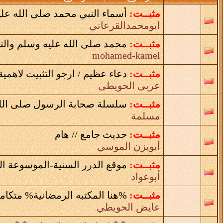
مثبــت:
أسماء النبي محمد صلى الله علي
ابومحمدالقرعاني
مثبــت:
محمد صلى الله عليه وسلم والتا
mohamed-kamel
مثبــت:
دعاء عظيم / ارجو التثبيت لاهمية
عربى الحويطى
مثبــت:
سلسلة صحابة الرسول صلى الله
مسلمة
مثبــت:
حديث جامع // هام
أبويزن الموسي
مثبــت:
موقع الدرر السنية-الموسوعة ال
أبوعواد
مثبــت:
%هنا المكتبه الرمضانية% متكام
عايض الحويطي