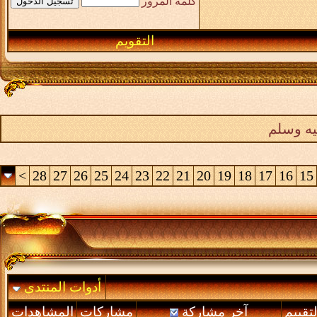
كلمة المرور
التقويم
يه وسلم
>
28
27
26
25
24
23
22
21
20
19
18
17
16
15
أدوات المنتدى
لتقييم
آخر مشاركة
مشاركات
المشاهدات