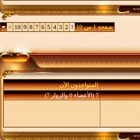
صفحة 1 من 10
2
3
4
5
6
7
8
9
10
>
1
المتواجدون الآن
7 (الأعضاء 0 والزوار 7)