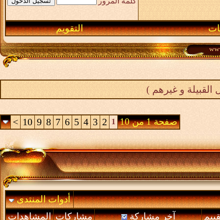
كلمة المرور
ـات
التقويم
لقبيلة و غيرهم )
صفحة 1 من 10
2
3
4
5
6
7
8
9
10
>
1
أدوات المنتدى
قييم
آخر مشاركة
مشاركات
المشاهدات