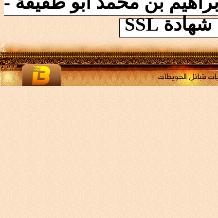
راهيم بن محمد ابو طقيقة -
ادة SSL