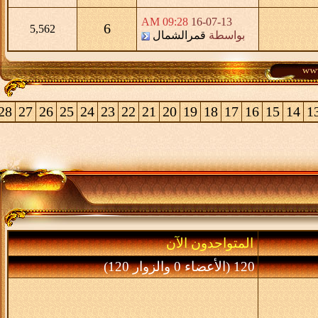
09:28 AM
16-07-13
6
5,562
بواسطة
قمرالشمال
>
28
27
26
25
24
23
22
21
20
19
18
17
16
15
المتواجدون الآن
120 (الأعضاء 0 والزوار 120)