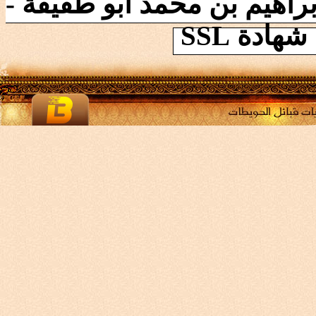
يم بن محمد ابو طقيقة -
 SSL