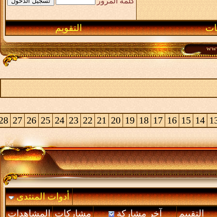
كلمة المرور
التقويم
>
28
27
26
25
24
23
22
21
20
19
18
17
16
15
أدوات المنتدى
قييم
آخر مشاركة
مشاركات
المشاهدات