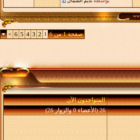
بواسطة
نديم الشمال
صفحة 1 من 6
2
3
4
5
6
>
1
المتواجدون الآن
26 (الأعضاء 0 والزوار 26)