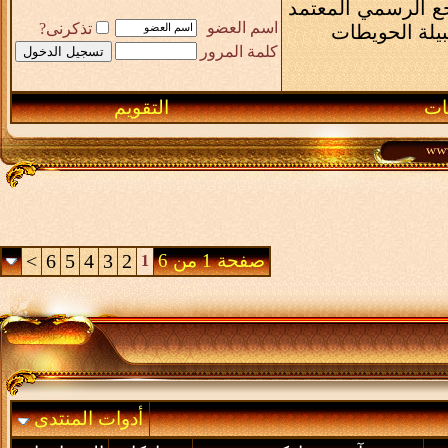
رجع الرسمي المعتمد
اسم العضو
تذكرنى?
بيلة الحويطات
كلمة المرور
ـات
التقويم
صفحة 1 من 6
2
3
4
5
6
>
1
أدوات المنتدى