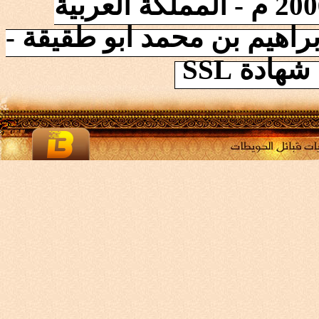
إنطلقت الشبكة في 2006/10/17 م - المملكة العربية
راهيم بن محمد ابو طقيقة -
ادة SSL