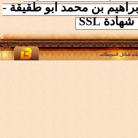
راهيم بن محمد ابو طقيقة -
ادة SSL