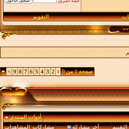
كلمة المرور
ـات
التقويم
م
صفحة 1 من 9
2
3
4
5
6
7
8
9
>
1
أدوات المنتدى
التقييم
آخر مشاركة
مشاركات
المشاهدات