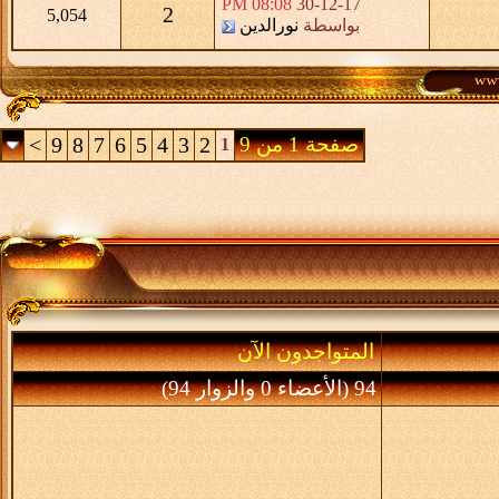
08:08 PM
30-12-17
2
5,054
بواسطة
نورالدين
صفحة 1 من 9
2
3
4
5
6
7
8
9
>
1
المتواجدون الآن
94 (الأعضاء 0 والزوار 94)