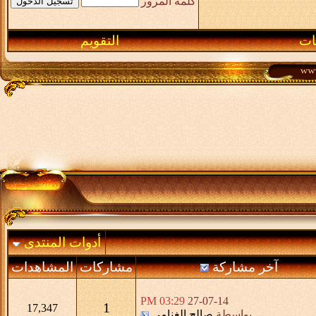
كلمة المرور
ـات
التقويم
أدوات المنتدى
آخر مشاركة
مشاركات
المشاهدات
03:29 PM
27-07-14
1
17,347
بواسطة
صالح الغنامي