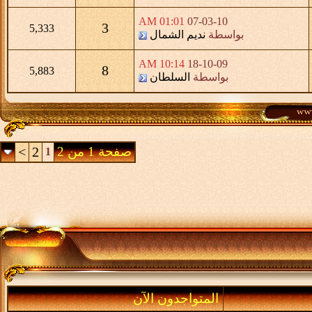
01:01 AM
07-03-10
3
5,333
بواسطة
نديم الشمال
10:14 AM
18-10-09
8
5,883
بواسطة
السلطان
صفحة 1 من 2
2
>
1
المتواجدون الآن