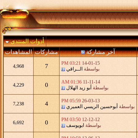
أدوات المنتدى
آخر مشاركة
مشاركات
المشاهدات
03:21 PM
14-01-15
7
4,968
بواسطة
الــراقي
01:36 AM
11-11-14
0
4,229
بواسطة
أبو زيد الهلال
05:59 PM
26-03-13
4
7,238
بواسطة
أبوحسين الريسي العميري
03:50 PM
12-12-12
0
6,692
بواسطة
ابويوسف