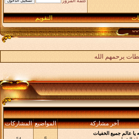
كلمة المرور
ـات
التقويم
طات يرحمهم الله
آخر مشاركة
المواضيع
المشاركات
له يا عالم جميع الخفيات
5
54