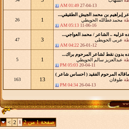
طة
الشهاب
01:49 AM
27-04-13
ر إبراهيم بن محمد الجيش الطقيقي...
1
26
طة
محمدعطالله الحويطي
05:13 AM
11-06-16
 غزليه .. الشاعر / محمد العواجي...
3
47
طة
عربى الحويطى
04:22 AM
26-01-12
ه بدون نقط لشاعر المرحوم براك...
1
5
طة
عبدالعزيز سالم الحويطي
05:03 PM
20-04-11
اقاله المرحوم الفقيد ( احساس شاعر )
13
163
طة
طوفان
04:34 PM
26-04-13
صفحة 1 من 2
2
>
1