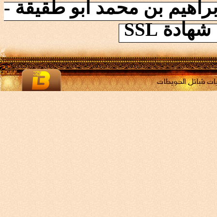
راهيم بن محمد ابو طقيقة -
ادة SSL