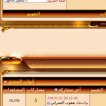
كلمة المرور
ـات
التقويم
أدوات المنتدى
التقييم
آخر مشاركة
مشاركات
المشاهدات
01:35 AM
29-12-18
5
16,330
بواسطة
يعقوب العمراني