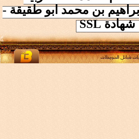
راهيم بن محمد ابو طقيقة -
ادة SSL