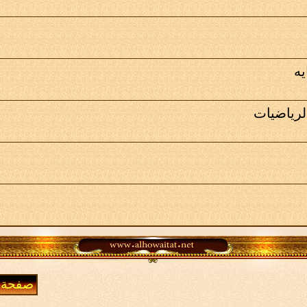
يه
لرياضيات
صفحة 2 من 14