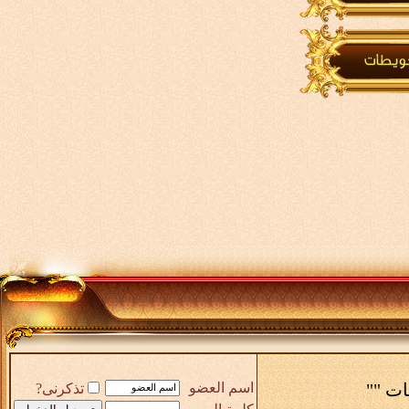
ات ""
اسم العضو
تذكرنى?