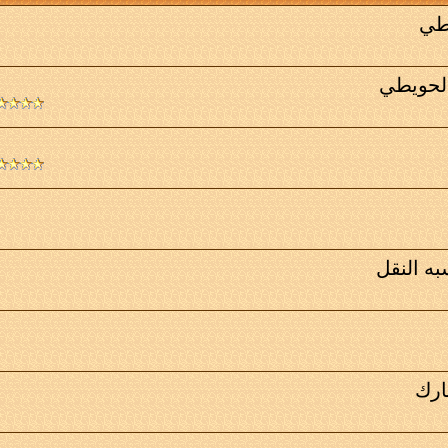
يطي
الحويطي
به النقل
ارك