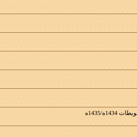
14ه/1435ه