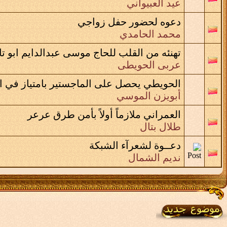
عيد العبيواني
دعوه لحضور حفل زواجي
محمد الحامدي
تهنئه من القلب للحاج موسى عبدالدايم ابو تا
عربى الحويطى
الحويطي يحصل على الماجستير بامتياز في ا
أبويزن الموسي
العمراني ملازماً أولاً بأمن طرق عرعر
طلال بتال
دعــوة لشعرآء الشبكة
نديم الشمال