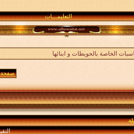
التعليمـــات
ناسبات الخاصة بالحويطات و ابنائها
صفحة 2 من 14
لة
التقي