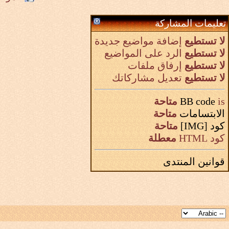
تعليمات المشاركة
لا تستطيع
إضافة مواضيع جديدة
لا تستطيع
الرد على المواضيع
لا تستطيع
إرفاق ملفات
لا تستطيع
تعديل مشاركاتك
is
BB code
متاحة
الابتسامات
متاحة
كود [IMG]
متاحة
كود HTML
معطلة
قوانين المنتدى