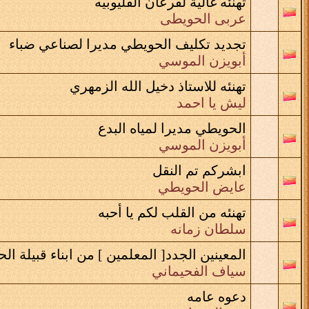
تهنئه غالية لقرعان القليوبيه
عربى الحويطى
تجديد تكليف الحويطي مديرا لصناعي ضباء
أبويزن الموسي
تهنئه للاستاذ دخيل الله الزمهري
ليش يا احمد
الحويطي مديرا لمياه البدع
أبويزن الموسي
ابشركم تم النقل
عايض الحويطي
تهنئه من القلب لكم يا أحبه
سلطان زمانه
المعينين الجدد[ المعلمين ] من ابناء قبيلة الحويطات 34
سياف الفحيماني
دعوه عامه