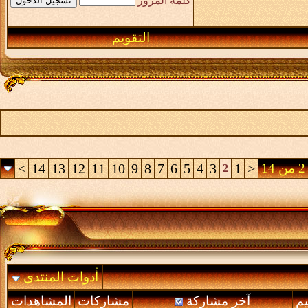
كلمة المرور
التقويم
>
14
13
12
11
10
9
8
7
6
5
4
3
1
<
2
أدوات المنتدى
يم
آخر مشاركة
مشاركات
المشاهدات