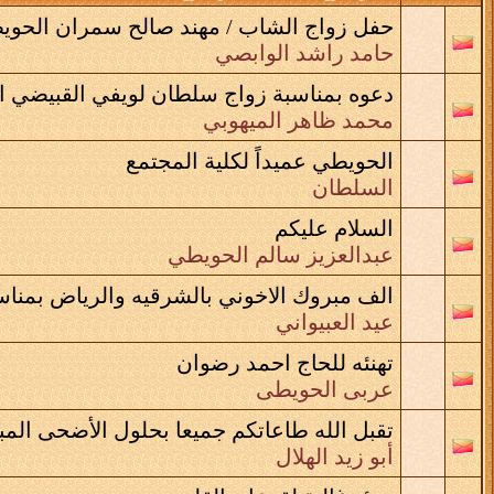
حفل زواج الشاب / مهند صالح سمران الحو
حامد راشد الوابصي
دعوه بمناسبة زواج سلطان لويفي القبيضي 
محمد ظاهر الميهوبي
الحويطي عميداً لكلية المجتمع
السلطان
السلام عليكم
عبدالعزيز سالم الحويطي
الف مبروك الاخوني بالشرقيه والرياض بمناس
عيد العبيواني
تهنئه للحاج احمد رضوان
عربى الحويطى
تقبل الله طاعاتكم جميعا بحلول الأضحى المب
أبو زيد الهلال