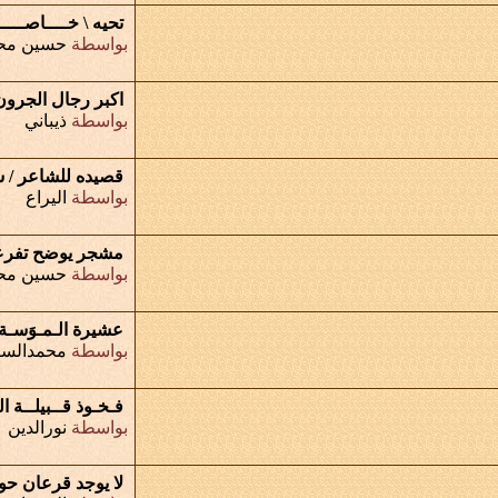
تحيه \ خــــاصــــــ
بواسطة
حسين محم
اكبر رجال الجرون
بواسطة
ذيباني
قصيده للشاعر / سل
بواسطة
اليراع
مشجر يوضح تفرعا
بواسطة
حسين محم
عشيرة الـمـوَسـة
بواسطة
محمدالسي
فـخـوذ قــبيلــة الع
بواسطة
نورالدين
لا يوجد قرعان ح