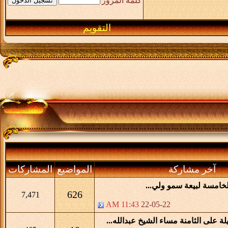
كلمة المرور
التقويم
آخر مشاركة
المواضيع
المشاركات
لخامسة لبيعة سمو ولي...
626
7,471
11:43 AM
22-05-22
يلة على الثامنة مساء الشيخ عبدالله...