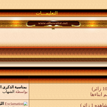
التعليمـــات
بمناسبة الذكرى ا
بواسطة
الشهاب
 ابناءها
الل
هده 1 زائر)