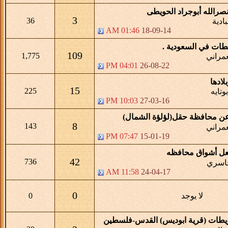
نصرالله أبوجراد الحويطى
3
36
ادية
01:46 AM
18-09-14
طات في السعودية .
109
1,775
مراني
04:01 PM
26-08-22
لادها
15
225
وتايه
10:03 PM
27-03-16
عن محافظة حقل(لؤلؤة الشمال)
8
143
مراني
07:47 PM
15-01-19
عل أشواق محافظه
42
736
اسري
11:58 AM
24-04-17
0
لا يوجد
0
طات (قرية ابوديس) القدس-فلسطين