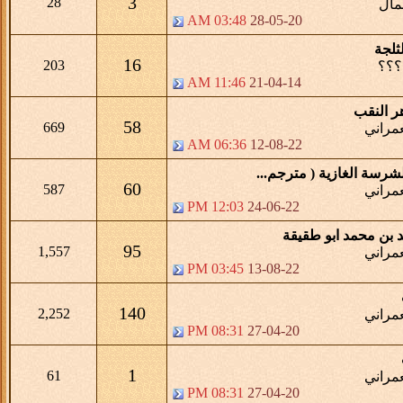
3
28
مال
03:48 AM
28-05-20
لثلجة
16
203
؟؟؟
11:46 AM
21-04-14
 النقب
58
669
مراني
06:36 AM
12-08-22
شرسة الغازية ( مترجم...
60
587
مراني
12:03 PM
24-06-22
د بن محمد ابو طقيقة
95
1,557
مراني
03:45 PM
13-08-22
140
2,252
مراني
08:31 PM
27-04-20
1
61
مراني
08:31 PM
27-04-20