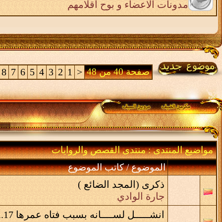
مدونات الاعضاء و بوح اقلامهم
صفحة 40 من 48
<
1
2
3
4
5
6
7
8
مواضيع المنتدى
: منتدى القصص والروايات
الموضوع
/
كاتب الموضوع
ذكرى (المجد الضائع )
جارة الوادي
انشـــــل لســــانه بسبب فتاه عمرها 17..!!!