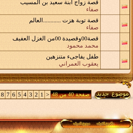
قصة زواج ابنة سعيد بن المسيب
صفاء
قصة توبة هزت ............العالم
صفاء
قصة00وقصيدة 00من الغزل العفيف
محمد محمود
طفل يفاجىء متنزهين
يعقوب العمراني
صفحة 40 من 48
<
1
2
3
4
5
6
7
8