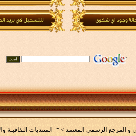
مي و المرجع الرسمي المعتمد
>
"" المنتديات الثقافيـة وال