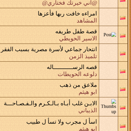
@اني خيرتك فختاري@
امراءه خافت ربها فأعزها
المشاهد
قصة طفل طريفه
الاسير الحويطي
انتحار جماعي لأسرة مصرية بسبب الفقر 
تلميذ الزمن
قصه الرســـــــــــاله
دلوعه الحويطات
ملاعق من ذهب
ابو هيثم
الابـن غلب أبـاه بـالـكـرم والـفـصـاحـــة
الذيباني
اسأ ل مجرب ولا تسأ ل طبيب
ابو هيثم