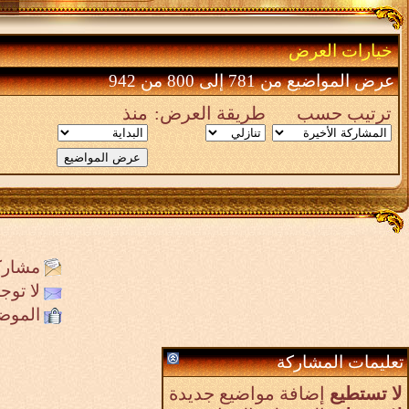
خيارات العرض
عرض المواضيع من 781 إلى 800 من 942
ترتيب حسب
طريقة العرض:
منذ
مشارك
لا تو
الموض
تعليمات المشاركة
لا تستطيع
إضافة مواضيع جديدة