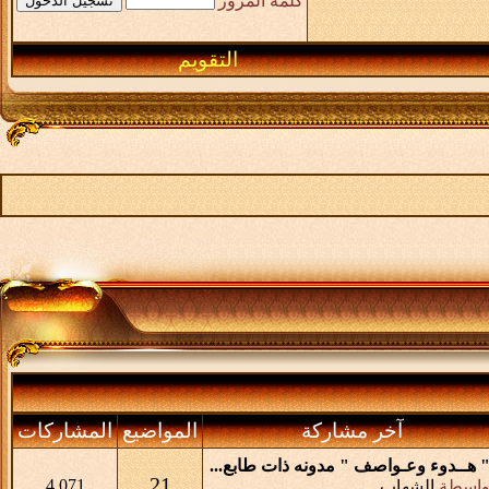
كلمة المرور
التقويم
آخر مشاركة
المواضيع
المشاركات
 هــدوء وعـواصف " مدونه ذات طابع...
21
4,071
واسطة
الشهاب