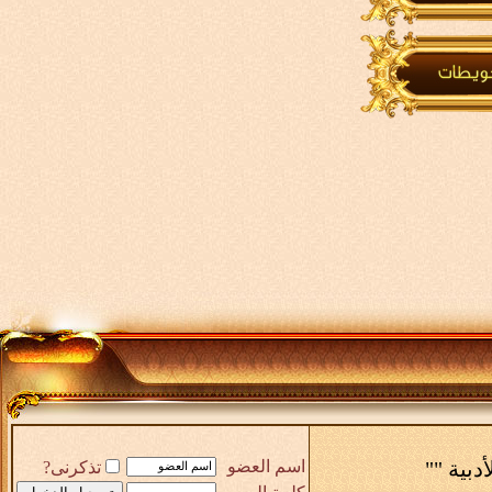
أدبية ""
اسم العضو
تذكرنى?