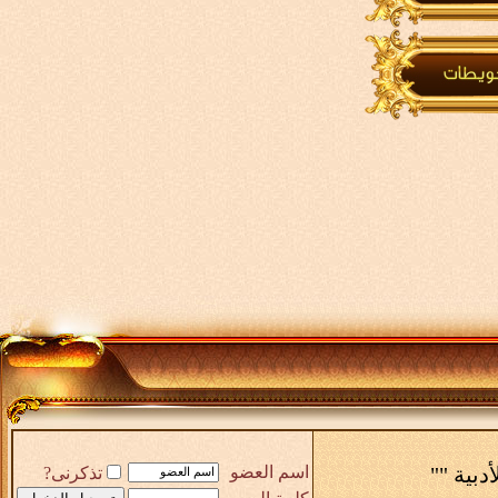
أدبية ""
اسم العضو
تذكرنى?