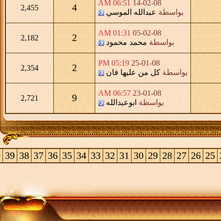
06:51 AM
14-02-08
4
2,455
بواسطة
عبدالله الموسي
01:31 AM
05-02-08
2
2,182
بواسطة
محمد محمود
05:19 PM
25-01-08
2
2,354
بواسطة
كل من عليها فان
06:57 AM
23-01-08
9
2,721
بواسطة
ابوعبدالله
0
39
38
37
36
35
34
33
32
31
30
29
28
27
26
25