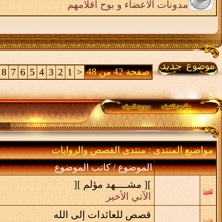
مدونات الاعضاء و بوح اقلامهم
صفحة 42 من 48
<
1
2
3
4
5
6
7
8
مواضيع المنتدى
: منتدى القصص والروايات
الموضوع
/
كاتب الموضوع
][ مشــــهد مؤلم ][
الآتي الأخير
قصص للعائدات إلى الله