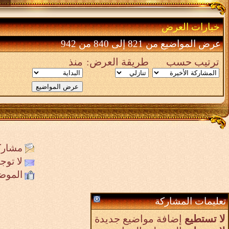
خيارات العرض
عرض المواضيع من 821 إلى 840 من 942
ترتيب حسب
طريقة العرض:
منذ
مشارك
لا تو
الموض
تعليمات المشاركة
لا تستطيع
إضافة مواضيع جديدة