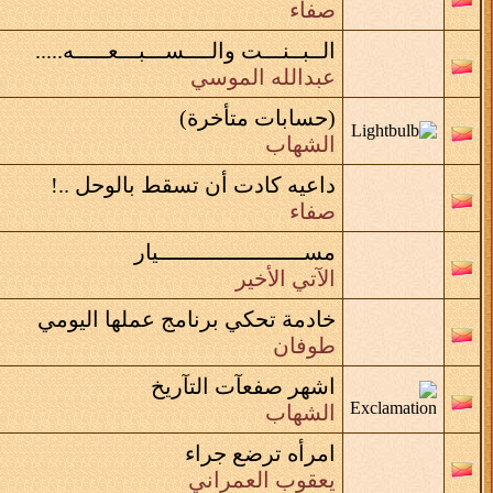
صفاء
الــبــنـــت والــــســـبـــعـــــه.....
عبدالله الموسي
(حسابات متأخرة)
الشهاب
داعيه كادت أن تسقط بالوحل ..!
صفاء
مســــــــــــــــــــــيار
الآتي الأخير
خادمة تحكي برنامج عملها اليومي
طوفان
اشهر صفعآت التآريخ
الشهاب
امرأه ترضع جراء
يعقوب العمراني