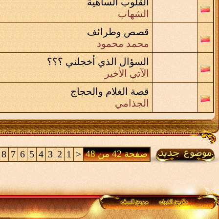
القلوب الساهية
الشهاب
قصص وطرائف
محمد محمود
السؤال الذي أخجلني ؟؟؟
الآتي الأخير
قصة الغلام والحجاج
الجذامي
صفحة 42 من 48
<
1
2
3
4
5
6
7
8