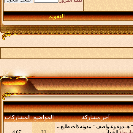
كلمة المرور
التقويم
آخر مشاركة
المواضيع
المشاركات
 هــدوء وعـواصف " مدونه ذات طابع...
21
4,071
واسطة
الشهاب