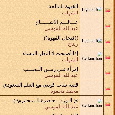
القهوة المالحة
الشهاب
عـــالـــم الأشـــبــاح
عبدالله الموسي
((فنجان القهوه))
ريتاج
إذا أصبحت لا أنتظر المساء
الشهاب
إمرأة فـي زمــن الــحـــب
عبدالله الموسي
قصة شاب كويتي مع العلم السعودي
محمد محمود
@ الـورد....حـضرة الـمـحـترم@
عبدالله الموسي