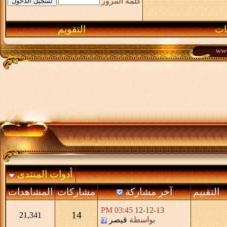
كلمة المرور
ـات
التقويم
أدوات المنتدى
التقييم
آخر مشاركة
مشاركات
المشاهدات
03:45 PM
12-12-13
14
21,341
بواسطة
قيصر