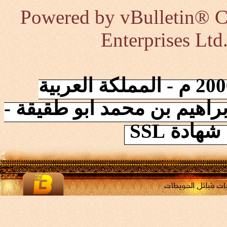
Powered by vBulletin® Co
Enterprises Ltd
إنطلقت الشبكة في 2006/10/17 م - المملكة العربية
راهيم بن محمد ابو طقيقة -
ادة SSL