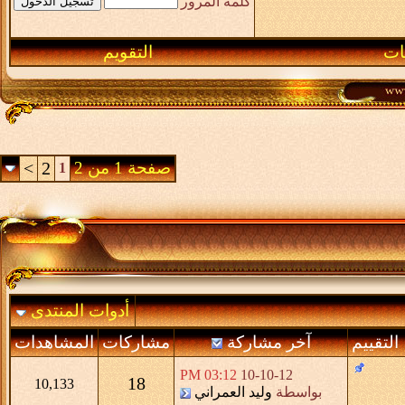
كلمة المرور
ـات
التقويم
صفحة 1 من 2
2
>
1
أدوات المنتدى
التقييم
آخر مشاركة
مشاركات
المشاهدات
03:12 PM
10-10-12
18
10,133
بواسطة
وليد العمراني