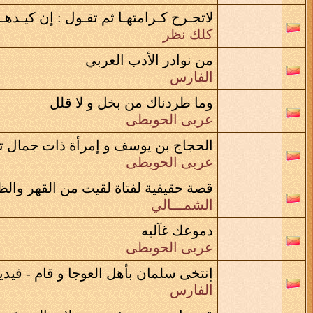
لاتجـرح كـرامتهـا ثم تقـول : إن كيـده
كلك نظر
من نوادر الأدب العربي
الفارس
وما طردناك من بخل و لا قلل
عربى الحويطى
الحجاج بن يوسف و إمرأة ذات جمال ت
عربى الحويطى
قصة حقيقية لفتاة لقيت من القهر والظ
الشمـــالي
دموعك غآليه
عربى الحويطى
إنتخى سلمان بأهل العوجا و قام - فيدي
الفارس