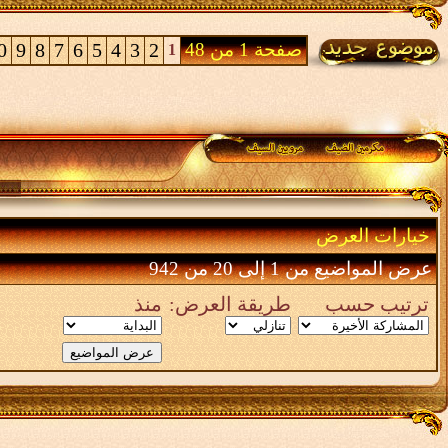
صفحة 1 من 48
2
3
4
5
6
7
8
9
0
1
خيارات العرض
عرض المواضيع من 1 إلى 20 من 942
ترتيب حسب
طريقة العرض:
منذ