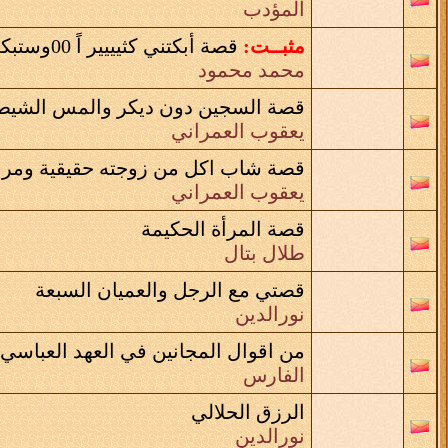
المؤدب
مثبــت:
قصة أبكتني كثيييير اً 00وستبكي كل من يقرأهاا
محمد محمود
قصة السجين دون ديكر والمس الشيط
يعقوب العمراني
قصة شاب اكل من زوجته حقيقية ومرع
يعقوب العمراني
قصة المرأة الحكيمة
طلال بتال
قصتي مع الرجل والعميان السبعة
نورالدين
من اقوال المجانين في العهد العباسي
الفارس
الرزق الحلالي
نورالدين