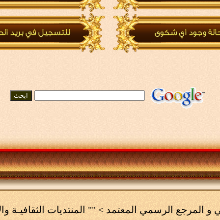
مي و المرجع الرسمي المعتمد
>
"" المنتديات الثقافيـة وال