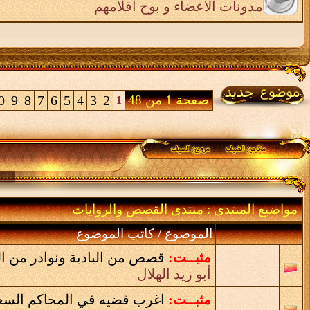
مدونات الاعضاء و بوح اقلامهم
صفحة 1 من 48
2
3
4
5
6
7
8
9
0
1
مواضيع المنتدى
: منتدى القصص والروايات
الموضوع
/
كاتب الموضوع
مثبــت:
قصص من البادية ونوادر من ا
أبو زيد الهلال
مثبــت:
اغرب قضيه في المحاكم السع