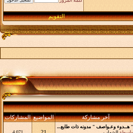
كلمة المرور
التقويم
آخر مشاركة
المواضيع
المشاركات
 هــدوء وعـواصف " مدونه ذات طابع...
21
4,071
واسطة
الشهاب