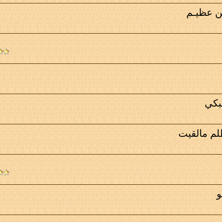
ـن عظيـم
بكي
لم مالقيت
و