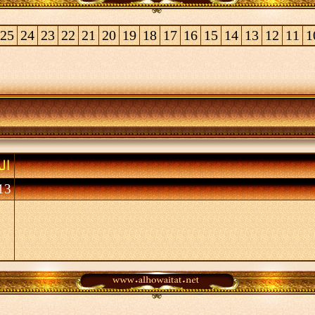
25
24
23
22
21
20
19
18
17
16
15
14
13
12
11
1
ال
13 (الأعضاء 0 والزوا