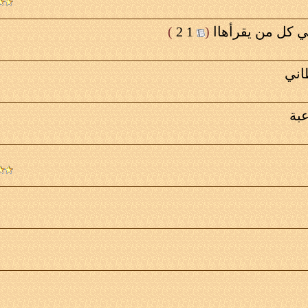
‏
(
1
2
)
اني
بة