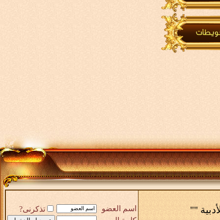
أدبية ""
اسم العضو
تذكرنى?