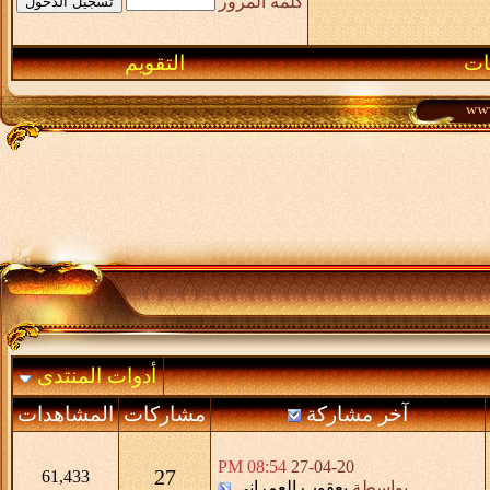
كلمة المرور
ـات
التقويم
أدوات المنتدى
آخر مشاركة
مشاركات
المشاهدات
08:54 PM
27-04-20
27
61,433
بواسطة
يعقوب العمراني