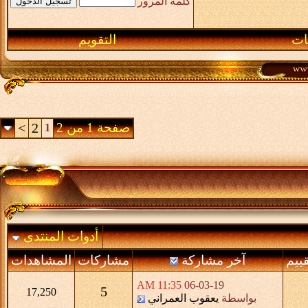
كلمة المرور
ـات
التقويم
صفحة 1 من 2
2
>
1
أدوات المنتدى
قييم
آخر مشاركة
مشاركات
المشاهدات
11:35 AM
06-03-19
5
17,250
بواسطة
يعقوب العمراني