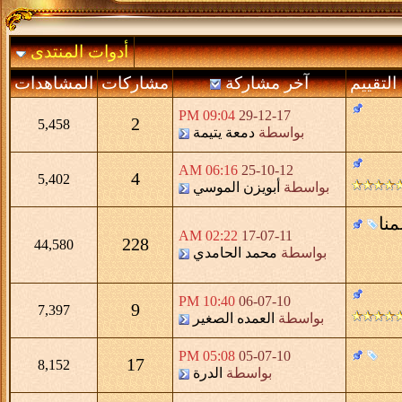
أدوات المنتدى
التقييم
آخر مشاركة
مشاركات
المشاهدات
09:04 PM
29-12-17
2
5,458
بواسطة
دمعة يتيمة
06:16 AM
25-10-12
4
5,402
بواسطة
أبويزن الموسي
ا
02:22 AM
17-07-11
228
44,580
بواسطة
محمد الحامدي
10:40 PM
06-07-10
9
7,397
بواسطة
العمده الصغير
05:08 PM
05-07-10
17
8,152
بواسطة
الدرة