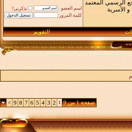
رجع الرسمي المعتمد
اسم العضو
تذكرنى?
و الأسرية
كلمة المرور
ـات
التقويم
م
صفحة 1 من 9
2
3
4
5
6
7
8
9
>
1