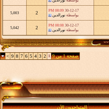
بواسطة
نورالدين
08:09 PM
30-12-17
2
5,003
بواسطة
نورالدين
08:08 PM
30-12-17
2
5,042
بواسطة
نورالدين
صفحة 1 من 9
2
3
4
5
6
7
8
9
>
1
المتواجدون الآن