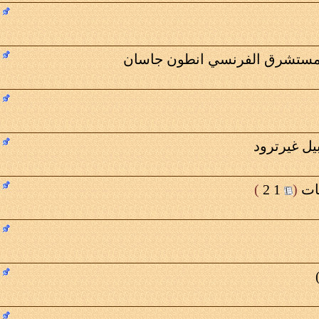
المستشرق الفرنسي انطون جاسان
يل غيرترود
ات
‏
(
1
2
)