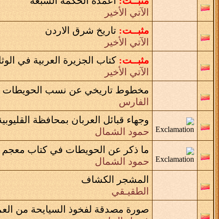
مثبــت:
أعمدة الحكمة السبعة
الآتي الأخير
مثبــت:
تاريخ شرق الاردن
الآتي الأخير
مثبــت:
كتاب الجزيرة العربية في الوثا
الآتي الأخير
مخطوط تاريخي عن نسب الحويطات ا
الفارس
وجهاء قبائل العربان بمحافظة القليوبية سنة 1917م وذكر شيوخ
حمود الشمال
ما ذكر عن الحويطات في كتاب معجم قب
حمود الشمال
المشجر الكشاف
الطقيـقي
صورة مصدقة لفخوذ السيايحة من العم