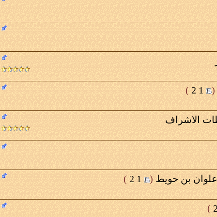
)
2
1
(
ات الاشراف
علوان بن حويط
‏
(
1
2
)
)