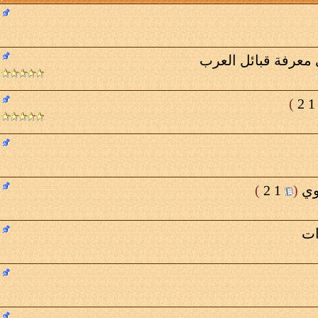
عرفة قبائل العرب
)
2
1
وي
‏
(
1
2
)