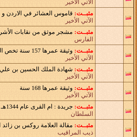
الآتي الأخير
مثبــت:
قاموس العشائر في الاردن و
الآتي الأخير
مثبــت:
مشجر موثق من نقابات الأشرا
الفارس
مثبــت:
وثيقة عمرها 157 سنة تخص الطقيقات
الآتي الأخير
مثبــت:
شهادة الملك الحسين بن علي
الآتي الأخير
مثبــت:
وثيقة عمرها 168 سنة
الآتي الأخير
مثبــت:
جريدة : ام القرى عام 1344هـ تقسيم المناطق على شيوخ قبائل الحجاز
السلطان
مثبــت:
مقالة العلامة روكس بن زائد 
ذيب المراقيب