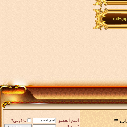
ات ""
اسم العضو
تذكرنى?