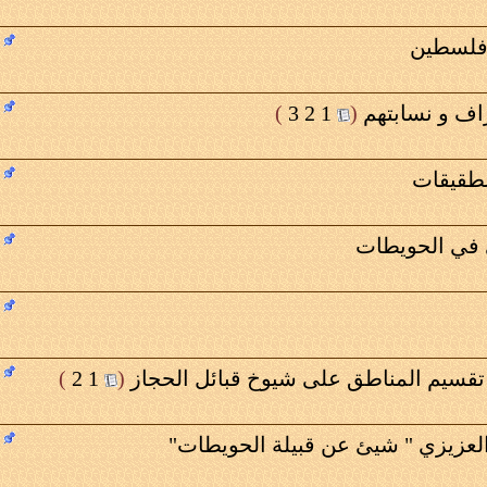
 فلسطين
ف و نسابتهم
‏
(
1
2
3
)
 في الحويطات
‏
(
1
2
)
العزيزي " شيئ عن قبيلة الحويطات"