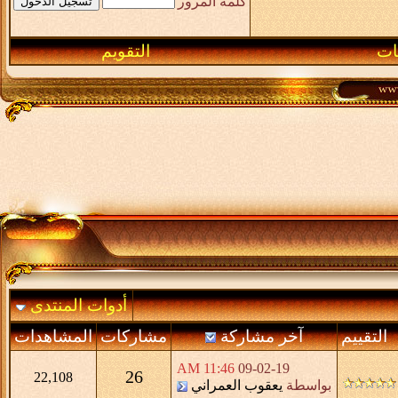
كلمة المرور
ـات
التقويم
أدوات المنتدى
التقييم
آخر مشاركة
مشاركات
المشاهدات
11:46 AM
09-02-19
26
22,108
بواسطة
يعقوب العمراني