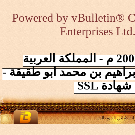
Powered by vBulletin® Co
Enterprises Ltd
إنطلقت الشبكة في 2006/10/17 م - المملكة العربية
راهيم بن محمد ابو طقيقة -
ادة SSL