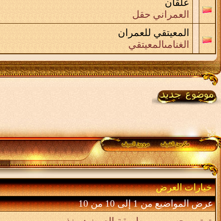
علقان
العمراني حقل
المعيتقي للعمران
الغنامىالمعيتقي
خيارات العرض
عرض المواضيع من 1 إلى 10 من 10
ترتيب حسب
طريقة العرض:
منذ