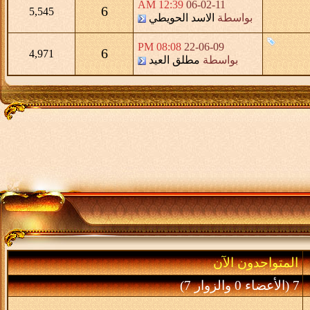
12:39 AM
06-02-11
6
5,545
بواسطة
الاسد الحويطي
08:08 PM
22-06-09
6
4,971
بواسطة
مطلق العيد
المتواجدون الآن
7 (الأعضاء 0 والزوار 7)