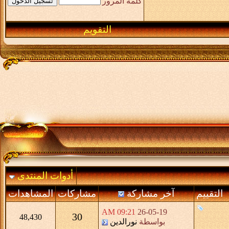
كلمة المرور
التقويم
أدوات المنتدى
التقييم
آخر مشاركة
مشاركات
المشاهدات
09:21 AM
26-05-19
30
48,430
بواسطة
نورالدين