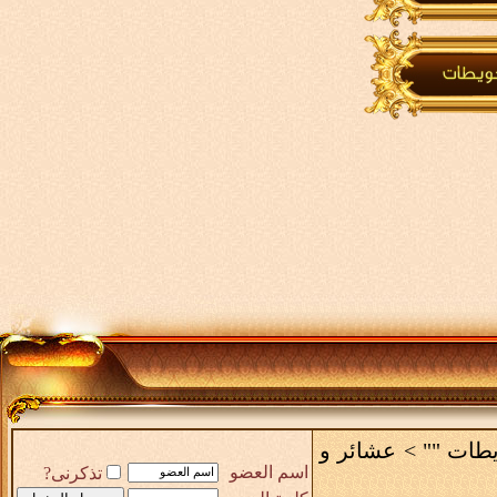
يطات ""
>
عشائر و
اسم العضو
تذكرنى?