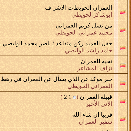
العمران الحويطات الاشراف
ابوشاكرالحويطي
من نسل كريم العمراني
محمد عمراني الحويطي
حفل العميد ركن متقاعد / ناصر محمد الوابصي 
حامد راشد الوابصي
تحيه للعمران
نزاف المشاعر
خبر موكد عن الذي يسأل عن العمران في رهط
العمراني الحويطي
قبيلة العمران
‏
(
1
2
)
الآتي الأخير
قريبا ان شاء الله
سفير العمران