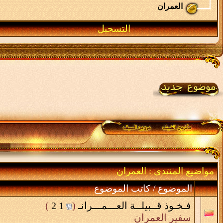
العمران
التسجيل
مواضيع المنتدى
: العمران
الموضوع
/
كاتب الموضوع
فـخـوذ قــبيلــة العـــمـــرانـ
‏
(
1
2
)
سفير العمران