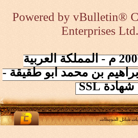
Powered by vBulletin® Co
Enterprises Ltd
إنطلقت الشبكة في 2006/10/17 م - المملكة العربية
راهيم بن محمد ابو طقيقة -
ادة SSL