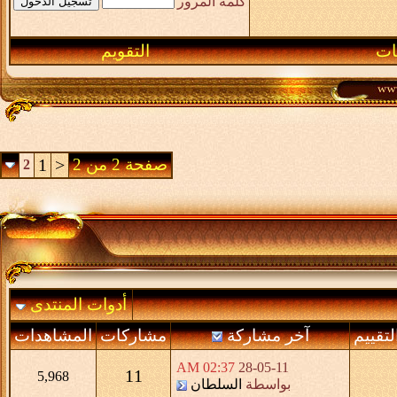
كلمة المرور
ـات
التقويم
صفحة 2 من 2
<
1
2
أدوات المنتدى
لتقييم
آخر مشاركة
مشاركات
المشاهدات
02:37 AM
28-05-11
11
5,968
بواسطة
السلطان