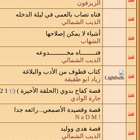
الزيزفون
فتاه تصاب بالعمى في ليلة الدخله
الذيب الشمالي
أشياء لا يمكن إصلاحها
الشهاب
فتــــــــاه مخـــــــــدوعه
الذيب الشمالي
كتاب قطوف من الأدب والبلاغة
زياد ابو طقيقة
قصة كفاح بدوي (الحلقة الأخيرة )
‏
(
1
2
جارة الوادي
قصة وقصيدة الأصمعي...رائعه جدا
! N a D M
قصة هدى ووليد
الذيب الشمالي