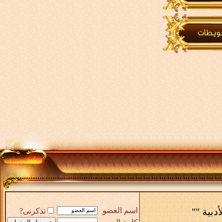
أدبية ""
اسم العضو
تذكرنى?