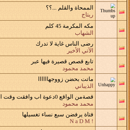
الممحاة والقلم ...؟؟
ريتاج
مكه المكرمة 45 كلم
الشهاب
رضى الناس غاية لا تدرك
الآتي الأخير
تابع قصص قصيرة فيها عبر
محمد محمود
ماتت بحضن زووجهاااااا
الذيباني
قصةمن الواقع 0دعوة اب وافقت وقت اجابة
محمد محمود
فتاة يرفضن سبع نساء تغسيلها
! N a D M