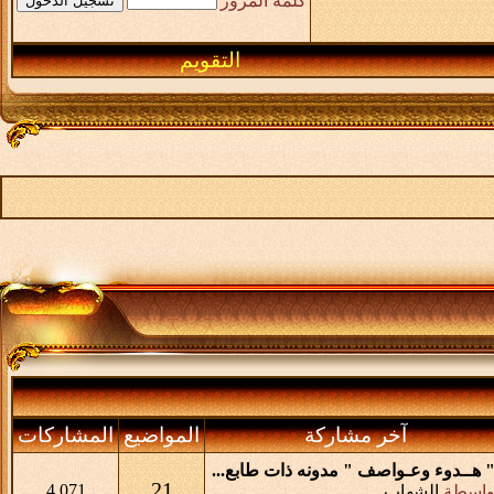
كلمة المرور
التقويم
آخر مشاركة
المواضيع
المشاركات
 هــدوء وعـواصف " مدونه ذات طابع...
21
4,071
واسطة
الشهاب