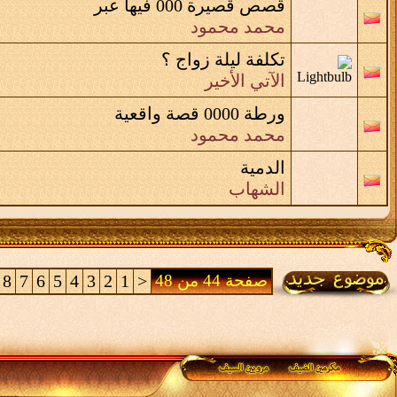
قصص قصيرة 000 فيها عبر
محمد محمود
تكلفة ليلة زواج ؟
الآتي الأخير
ورطة 0000 قصة واقعية
محمد محمود
الدمية
الشهاب
صفحة 44 من 48
<
1
2
3
4
5
6
7
8