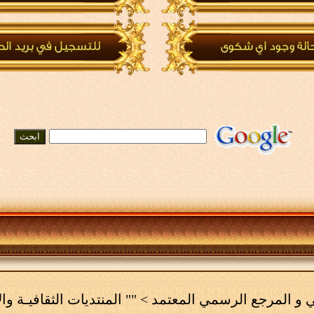
مي و المرجع الرسمي المعتمد
>
"" المنتديات الثقافيـة وال