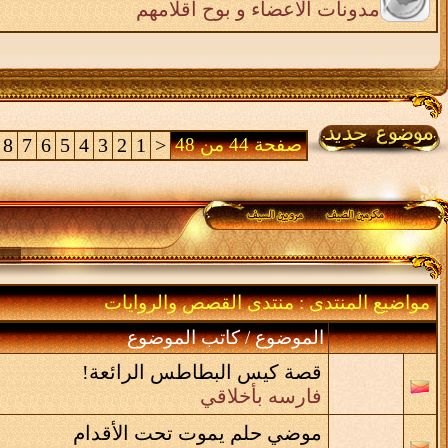
مدونات الاعضاء و بوح اقلامهم
صفحة 44 من 48
<
1
2
3
4
5
6
7
8
مواضيع المنتدى
: منتدى القصص والروايات
الموضوع
/
كاتب الموضوع
قصة كيس البطاطس الرائعة!
فارسه بأخلاقي
موضي حلم يموت تحت الأقدام