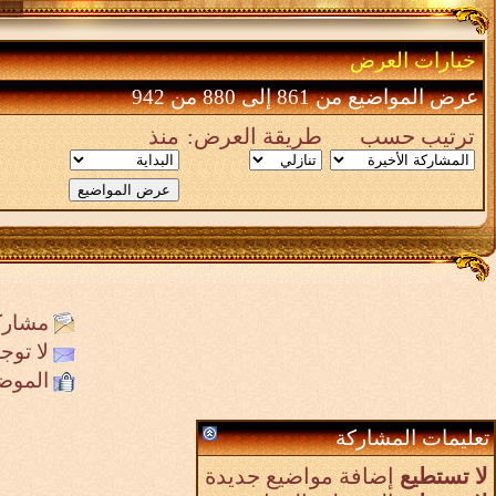
خيارات العرض
عرض المواضيع من 861 إلى 880 من 942
ترتيب حسب
طريقة العرض:
منذ
مشارك
لا تو
الموض
تعليمات المشاركة
لا تستطيع
إضافة مواضيع جديدة