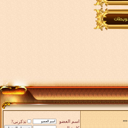
""
اسم العضو
تذكرنى?