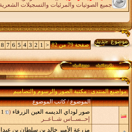
جميع الصوتيات والمرئيات والتسجيلات الشعرية 
صفحة 79 من 82
<
1
2
3
4
5
6
7
8
مواضيع المنتدى
: مكتبة الصور والرسوم والتصاميم
الموضوع
/
كاتب الموضوع
صور لوداي الديسه العين الزرقاء
‏
(
1
إحــســاس شــاعــر
مزرعة الأمير خالد بن سلطان بن عبدا