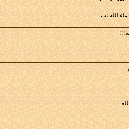
اء الله تب
!!!
ه ..