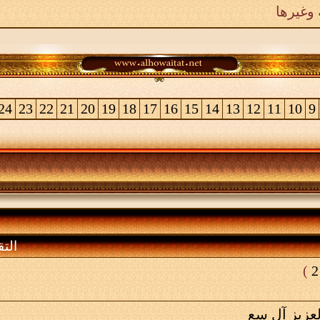
وغيرها
24
23
22
21
20
19
18
17
16
15
14
13
12
11
10
9
التق
)
2
لعزيز آل سع