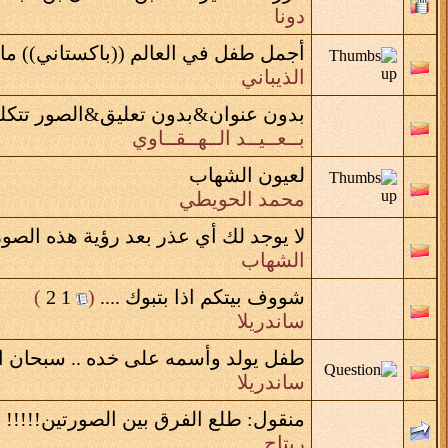
دونا
أجمل طفل في العالم ((باكستاني)) ماش
الذيباني
بدون عنوان&بدون تعليق&الصور تتكلم
بــعــيــد الــهــقــاوي
لعيون الشهاب
محمد الحويطي
لا يوجد لك أي عذر بعد رؤية هذه الصور
الشهاب
شووف بيتكم اذا بتبوك ....
‏
(
1
2
)
ساندريلا
طفل يولد وأسمه على خده .. سبحان الل
ساندريلا
منقول:
طلع الفرق بين الصورتين!!!!!
ريتاج