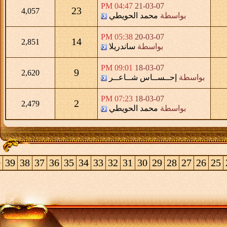
04:47 PM
21-03-07
23
4,057
بواسطة
محمد الحويطي
05:38 PM
20-03-07
14
2,851
بواسطة
ساندريلا
09:01 PM
18-03-07
9
2,620
بواسطة
إحــســاس شــاعــر
07:23 PM
18-03-07
2
2,479
بواسطة
محمد الحويطي
0
39
38
37
36
35
34
33
32
31
30
29
28
27
26
25