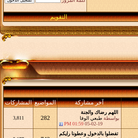
كلمة المرور
التقويم
آخر مشاركة
المواضيع
المشاركات
اللهم رضاك والجنة
282
3,811
بواسطة
طبعي الوفا
01:59 PM
05-02-19
تفضلوا بالدخول وعطونا رايكم