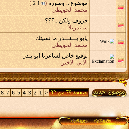
موضوع .. وصوره
‏
(
1
2
)
محمد الحويطي
خروف ولكن ..؟؟؟
ساندريلا
يابو بـــنـــدر ما نسيتك
محمد الحويطي
توقيع خاص لشاعرنا ابو بندر
الآتي الأخير
صفحة 79 من 82
<
1
2
3
4
5
6
7
8