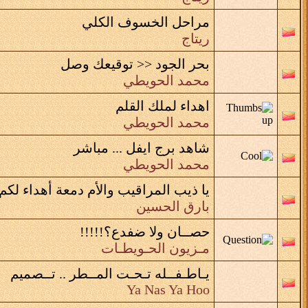
مراحل الخسوف الكلي
ريتاج
بحر الجود << توقيعك وصل
محمد الحويطي
اهداء لملك القلم
محمد الحويطي
شاهد برج ايفل ... مباشر
محمد الحويطي
يا ذيب المراقيب والأم دمعة أهداء لكم
بارق الحسين
حصــان ولا ضفدع؟!!!!!
مـزيون الحـويطـات
يـاطـفــله تـحـت المــطر .. تــصميم
Ya Nas Ya Hoo