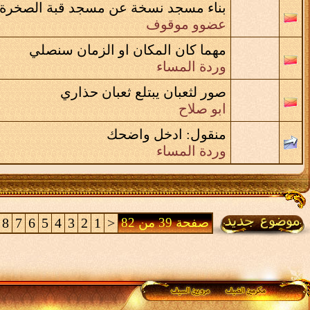
بناء مسجد نسخة عن مسجد قبة الصخرة
عضوو موقوف
مهما كان المكان او الزمان سنصلي
وردة المساء
صور لثعبان يبتلع ثعبان حذاري
ابو صلاح
منقول:
ادخل واضحك
وردة المساء
صفحة 39 من 82
<
1
2
3
4
5
6
7
8