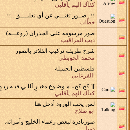
كفآك الهم يآقلبي
!!.. صــور تغنـــي عن أي تعليــــق ..!!
خطّاب
صور مرسومه على الجدران (روعـــه)
ذيب المراقيب
شرح طريقة تركيب الفلاتر بالصور
محمد الحويطي
فلسطين الجميلة
االقرعاني
][ كح كح،، مـوضـوع مغبـرٍ آللـي فيـه ربـوٍ
كفآك الهم يآقلبي
لمن يحب الورود أدخل هنا
ابو صلاح
صورنادرة لبعض زعماء الخليج وأمرائه.
دونا