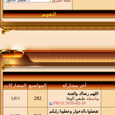
كلمة المرور
التقويم
آخر مشاركة
المواضيع
المشاركات
اللهم رضاك والجنة
282
3,811
بواسطة
طبعي الوفا
01:59 PM
05-02-19
تفضلوا بالدخول وعطونا رايكم