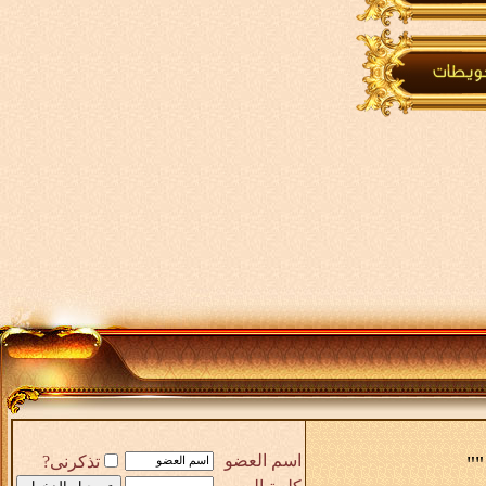
""
اسم العضو
تذكرنى?