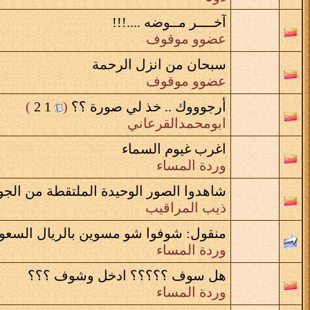
آخــــر مــوضه ....!!!
عضوو موقوف
سبحان من انزل الرحمة
عضوو موقوف
أرجوووك .. خذ لي صورة ؟؟
‏
(
1
2
)
ابومحمدالقرعاني
اغرب غيوم السماء
وردة المساء
شاهدوا الصور الوحيدة الملتقطة من الجو
ذيب المراقيب
منقول:
شوفوا شو مسوين بالريال السعو
وردة المساء
هل سوف ؟؟؟؟؟ ادخل وشوف ؟؟؟
وردة المساء