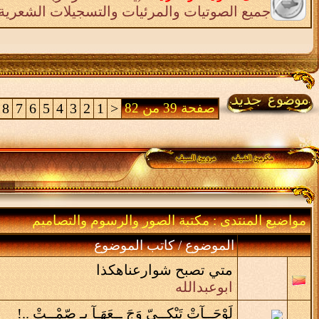
جميع الصوتيات والمرئيات والتسجيلات الشعرية 
صفحة 39 من 82
<
1
2
3
4
5
6
7
8
مواضيع المنتدى
: مكتبة الصور والرسوم والتصاميم
الموضوع
/
كاتب الموضوع
متي تصبح شوارعناهكذا
ابوعبدالله
لَوْحَــآتْ تَبْكِــيّ وَجَ ــعَهَـآ بِـ صّمْــتْ ..!