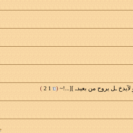
 لآيدخ ـل يروح من بعيدـ ][...!~
‏
(
1
2
)