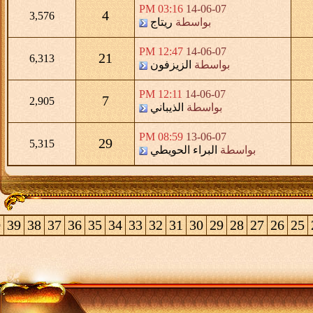
03:16 PM
14-06-07
4
3,576
بواسطة
ريتاج
12:47 PM
14-06-07
21
6,313
بواسطة
الزيزفون
12:11 PM
14-06-07
7
2,905
بواسطة
الذيباني
08:59 PM
13-06-07
29
5,315
بواسطة
البراء الحويطي
0
39
38
37
36
35
34
33
32
31
30
29
28
27
26
25