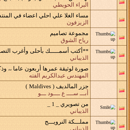
البراء الحويطي
مساء الغلا علي احلي اعضاء في المنت
الزيزفون
مجموعة تصاميم
رياح الشوق
**أكتب أسمـــــك بأحلى وأغرب التصا
الذيباني
صورة لوثيقة عمرها أربعون عاما ،، وذكر
المهندس عبدالكريم الفته
جزر المالديف ( Maldives )
أبـــ ســــ ع ــــود ـــو
من تصويري _ 1 _
الذيباني
مملـــكة النرويـــج
الذيباني