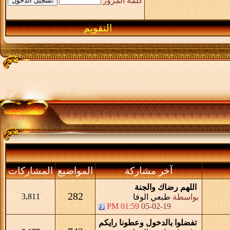
كلمة المرور
التقويم
آخر مشاركة
المواضيع
المشاركات
اللهم رضاك والجنة
282
3,811
بواسطة
طبعي الوفا
01:59 PM
05-02-19
تفضلوا بالدخول وعطونا رايكم