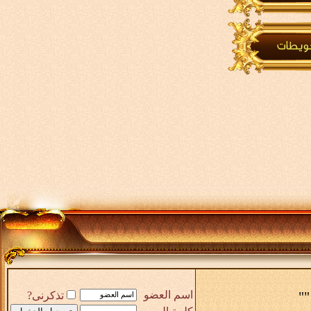
""
اسم العضو
تذكرنى?