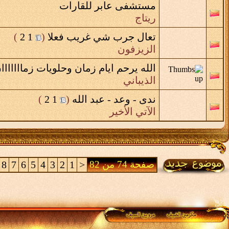
مستشفى عابر للقارات
ريتاج
تعال جرب شي غريب فعلا
‏
(
1
2
)
الزيزفون
الله يرحم ايام زمان وحلويات زمااااااا
الذيباني
ندى - وعد - عبد الله
‏
(
1
2
)
الآتي الأخير
صفحة 74 من 82
<
1
2
3
4
5
6
7
8