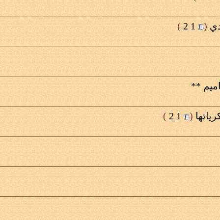
دي
‏
(
1
2
)
ميم **
ياتها
‏
(
1
2
)