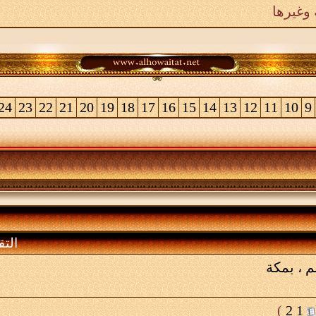
وغيرها
24
23
22
21
20
19
18
17
16
15
14
13
12
11
10
9
التق
م ، بمكة
)
2
1