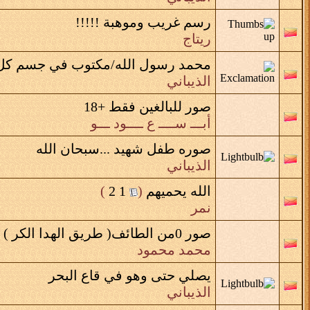
رسم غريب وموهبة !!!!!
ريتاج
محمد رسول الله/مكتوب في جسم كل 
الذيباني
صور للبالغين فقط +18
أبـــ ســــ ع ــــود ـــو
صوره طفل شهيد ...سبحان الله
الذيباني
الله يحميهم
‏
(
1
2
)
نمر
صور 0من الطائف( طريق الهدا الكر )
محمد محمود
يصلي حتى وهو في قاع البحر
الذيباني