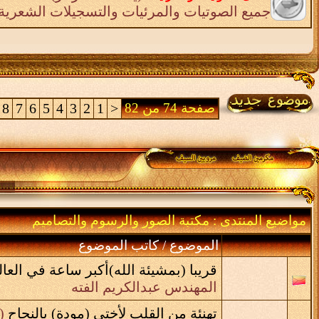
جميع الصوتيات والمرئيات والتسجيلات الشعرية 
صفحة 74 من 82
<
1
2
3
4
5
6
7
8
مواضيع المنتدى
: مكتبة الصور والرسوم والتصاميم
الموضوع
/
كاتب الموضوع
قريبا (بمشيئة الله)أكبر ساعة في العال
المهندس عبدالكريم الفته
تهنئة من القلب لأختي (مودة) بالنجاح
‏
(