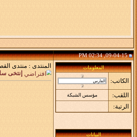
09-04-15, 02:34 PM
المنتدى :
منتدى القص
المعلومات
إنتخى سلم
الكاتب:
اللقب:
مؤسس الشبكة
الرتبة:
البيانات