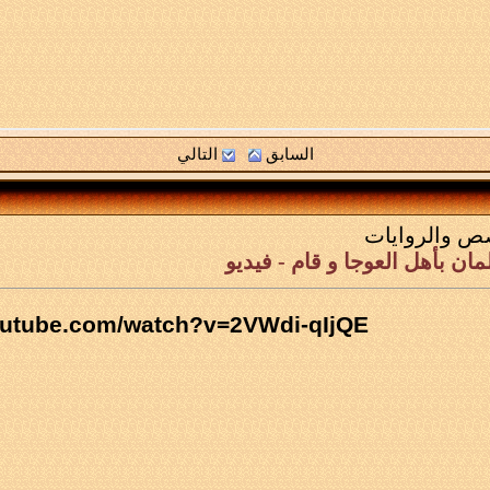
السابق
التالي
ص والروايات
ان بأهل العوجا و قام - فيديو
outube.com/watch?v=2VWdi-qIjQE