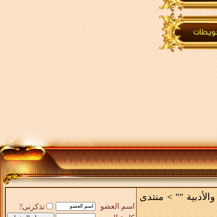
والأدبية ""
>
منتدى
اسم العضو
تذكرنى?