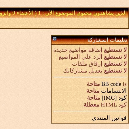
الذين يشاهدون محتوى الموضوع الآن : 1
( الأعضاء 0 والزوار 1)
تعليمات المشاركة
لا تستطيع
إضافة مواضيع جديدة
لا تستطيع
الرد على المواضيع
لا تستطيع
إرفاق ملفات
لا تستطيع
تعديل مشاركاتك
is
BB code
متاحة
الابتسامات
متاحة
كود [IMG]
متاحة
كود HTML
معطلة
قوانين المنتدى