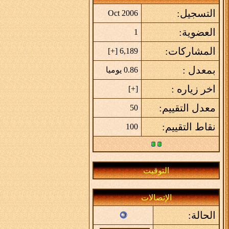
التسجيل:
Oct 2006
العضوية:
1
المشاركات:
]
+
6,189 [
بمعدل :
0.86 يوميا
اخر زياره :
]
+
[
معدل التقييم:
50
نقاط التقييم:
100
التوقيت
الإتصالات
الحالة: