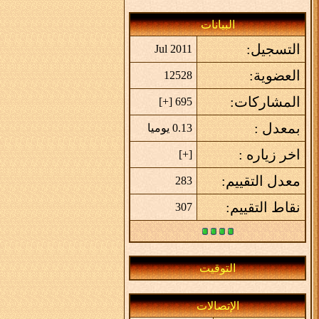
البيانات
التسجيل:
Jul 2011
العضوية:
12528
المشاركات:
]
+
695 [
بمعدل :
0.13 يوميا
اخر زياره :
]
+
[
معدل التقييم:
283
نقاط التقييم:
307
التوقيت
الإتصالات