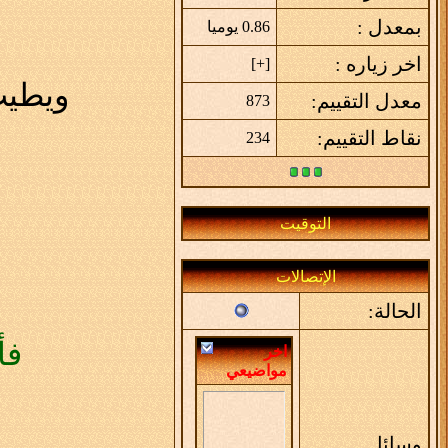
بمعدل :
0.86 يوميا
اخر زياره :
]
+
[
ويطيب
معدل التقييم:
873
نقاط التقييم:
234
التوقيت
الإتصالات
ا
الحالة:
فأ
اخر
مواضيعي
وسائل