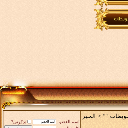
حويطات ""
>
المنبر
اسم العضو
تذكرنى?