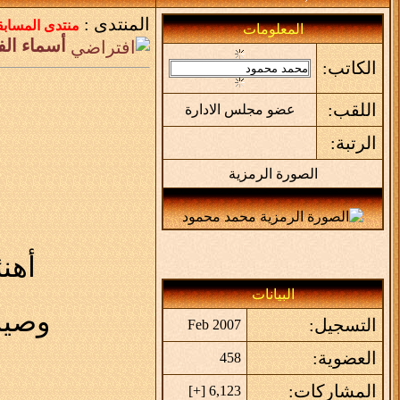
المنتدى :
منتدى المسابق
المعلومات
أسماء الف
الكاتب:
اللقب:
عضو مجلس الادارة
الرتبة:
الصورة الرمزية
أهن
البيانات
وصيا
التسجيل:
Feb 2007
العضوية:
458
المشاركات:
]
+
6,123 [