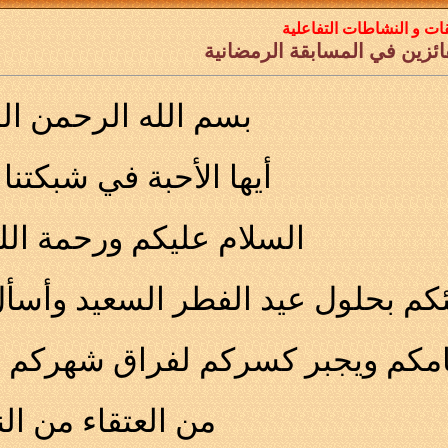
ات و النشاطات التفاعلية
ائزين في المسابقة الرمضانية
بسم الله الرحمن ال
أيها الأحبة في شبكتنا ا
السلام عليكم ورحمة الله
ئكم بحلول عيد الفطر السعيد وأسأل
مكم ويجبر كسركم لفراق شهركم ال
من العتقاء من الن