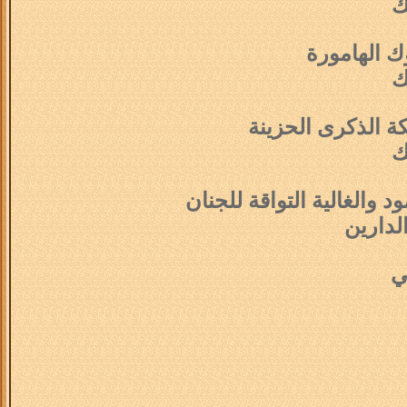
ك
 الهامورة
ك
 الذكرى الحزينة
ك
 والغالية التواقة للجنان
لدارين
ي