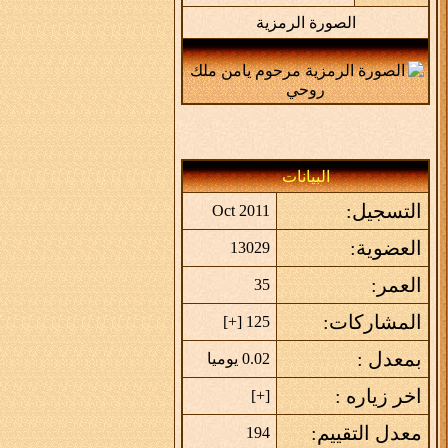
الصورة الرمزية
البيانات
التسجيل:
Oct 2011
العضوية:
13029
العمر:
35
المشاركات:
]
+
125 [
بمعدل :
0.02 يوميا
اخر زياره :
]
+
[
معدل التقييم:
194