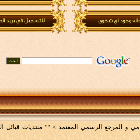
لامي و المرجع الرسمي المعتمد
>
"" منتديات قبائل ا