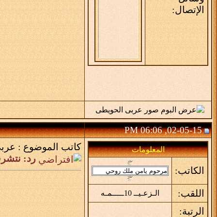
الإتصال:
02-05-15, 06:06 PM
كاتب الموضوع :
عربى
المعلومات
رد: نتشر
الكاتب:
اللقب:
الـزعـيــ 10ـــــمـه
الرتبة: