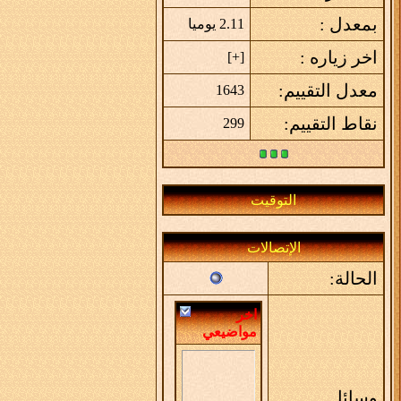
بمعدل :
2.11 يوميا
اخر زياره :
]
+
[
معدل التقييم:
1643
نقاط التقييم:
299
التوقيت
الإتصالات
الحالة:
اخر
مواضيعي
وسائل