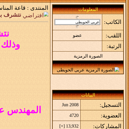
المنتدى :
قاعة المناس
المعلومات
نتشرف بد
الكاتب:
نتش
اللقب:
عضو
وذلك بأذ
الرتبة:
الصورة الرمزية
البيانات
التسجيل:
Jun 2008
المهندس عر
العضوية:
4720
المشاركات:
]
+
13,932 [