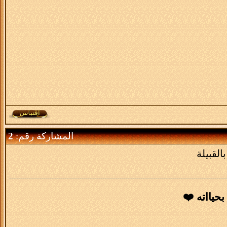
المشاركة رقم:
2
القبيلة
بحيااته ❤️