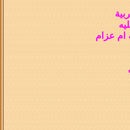
بية
يه
 ام عزام