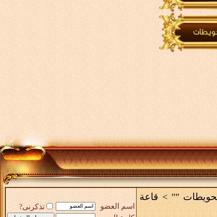
لحويطات ""
>
قاعة
اسم العضو
تذكرنى?