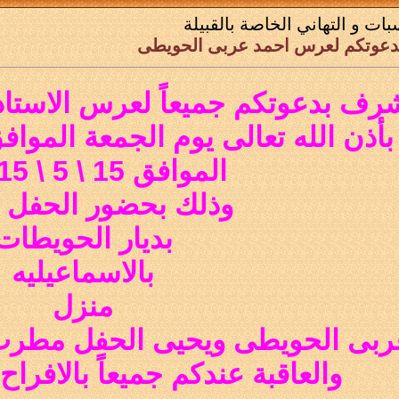
بات و التهاني الخاصة بالقبيلة
عوتكم لعرس احمد عربى الحويطى
رف بدعوتكم جميعاً لعرس الاستا
ن الله تعالى يوم الجمعة الموافق \ 26 رجب 1436 
الموافق 15 \ 5 \ 2015 م
وذلك بحضور الحفل ا
بديار الحويطات
بالاسماعيليه
منزل
بى الحويطى ويحيى الحفل مطرب ال
والعاقبة عندكم جميعاً بالافراح 