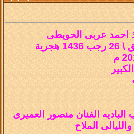
ذ احمد عربى الحويطى
هجرية
لكبير
باديه الفنان منصور العميرى
والليالى الملاح