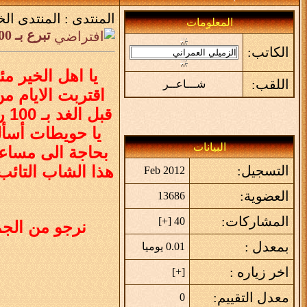
المنتدى :
المنتدى الخ
المعلومات
تبرع بـ 100 ريال وانقذ رقبة هذا الشاب المحكوم بالقصاص
الكاتب:
يا اهل الخير م
اللقب:
شـــاعــر
اقتربت الايام من
قب
يا حويطات أسألك
البيانات
بحاجة الى مساعد
هذا الشاب التائب
التسجيل:
Feb 2012
العضوية:
13686
المشاركات:
]
+
40 [
نرجو من الجميع تفعيل حملة التبر
بمعدل :
0.01 يوميا
اخر زياره :
]
+
[
معدل التقييم:
0