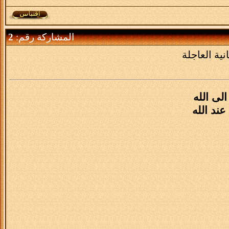
المشاركة رقم:
2
نية العاجلة
لى الله
ند الله