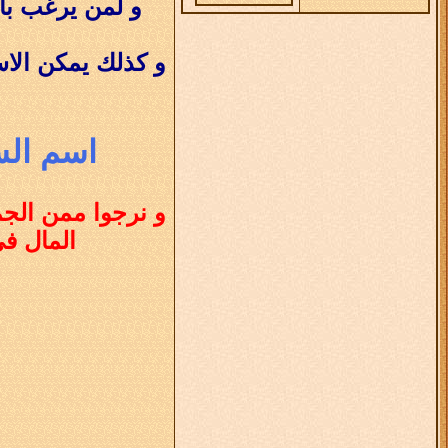
و لمن يرغب با
و كذلك يمكن الا
اسم الس
و نرجوا ممن الجم
المال ف