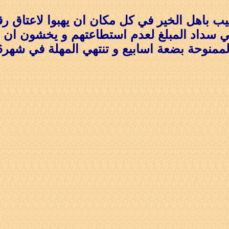
يب باهل الخير في كل مكان ان يهبوا لاعتاق 
في سداد المبلغ لعدم استطاعتهم و يخشون ان ي
ممنوحة بضعة اسابيع و تنتهي المهلة في شهر16/ 10 من عام 1433 هجرية