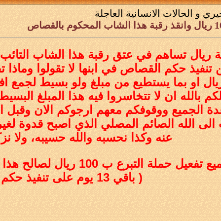
يري و الحالات الانسانية العاجلة
ئة ريال تساهم في عتق رقبة هذا الشاب التائب
 تنفيذ حكم القصاص في ابنها لا تقولوا وماذا ت
ل الغد بـ 100 ريال او بما يستطيع من مبلغ ولو بسيط ل
م بالله ان لا تتخاسروا فيه هذا المبلغ البس
ة الجميع ووقوفكم معهم ارجوكم الان وقبل الغد
 الى الله الصائم المصلي الذي اصبح قدوة لغي
عنه وكذا نحسبه والله حسيبه، ولا نز
ع ب 100 ريال لصالح هذا الشاب التائب الى الله وجزاكم الله خيرا
( باقي 13 يوم على تنفيذ حكم القصاص )