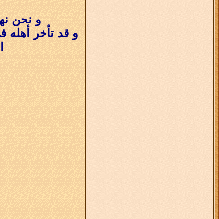
و نحن نه
و قد تأخر أهله 
ال