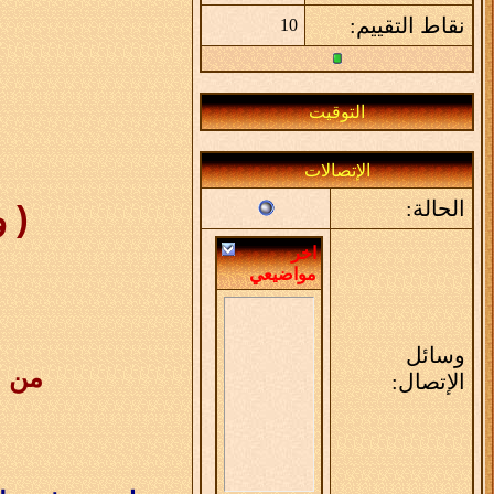
نقاط التقييم:
10
التوقيت
الإتصالات
الحالة:
( و
اخر
مواضيعي
وسائل
من ن
الإتصال: