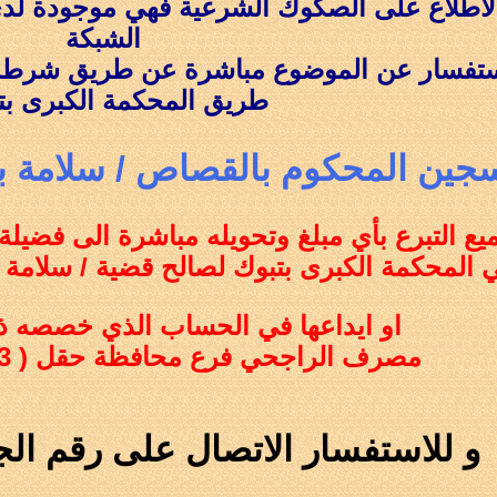
لاطلاع على الصكوك الشرعية فهي موجودة لد
الشبكة
ستفسار عن الموضوع مباشرة عن طريق شرطة 
طريق المحكمة الكبرى بت
جين المحكوم بالقصاص / سلامة بن
يع التبرع بأي مبلغ وتحويله مباشرة الى فضيل
ي المحكمة الكبرى بتبوك لصالح قضية /
سلامة 
او ايداعها في الحساب الذي خصصه ذو
م
صرف الراجحي فرع محافظة حقل ( 224608010124873)
و للاستفسار الاتصال على رقم الجوال 79015