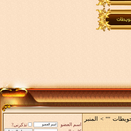
حويطات ""
>
المنبر
اسم العضو
تذكرنى?