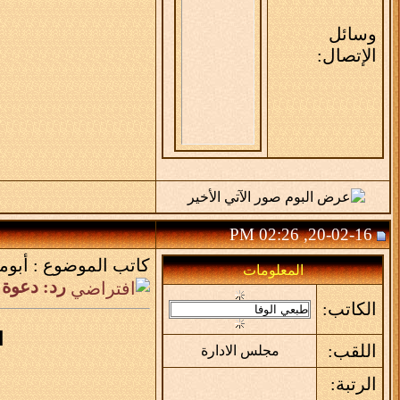
وسائل
الإتصال:
20-02-16, 02:26 PM
كاتب الموضوع :
أبوم
المعلومات
رد: دعوة 
الكاتب:
ا
اللقب:
مجلس الادارة
الرتبة: