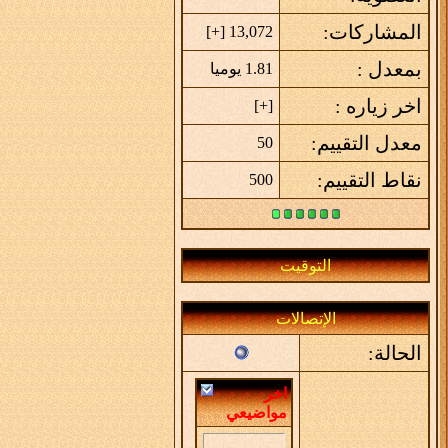
المشاركات:
]
+
13,072 [
بمعدل :
1.81 يوميا
اخر زياره :
]
+
[
معدل التقييم:
50
نقاط التقييم:
500
التوقيت
الإتصالات
الحالة:
اخر
مواضيعي