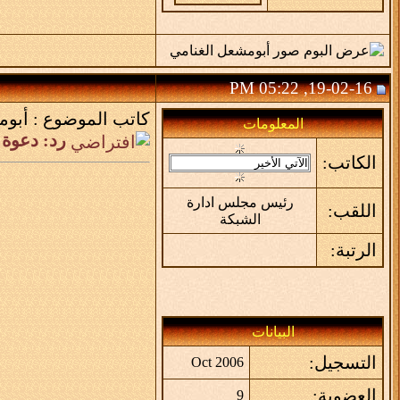
19-02-16, 05:22 PM
كاتب الموضوع :
أبوم
المعلومات
رد: دعوة 
الكاتب:
رئيس مجلس ادارة
اللقب:
الشبكة
الرتبة:
البيانات
التسجيل:
Oct 2006
العضوية:
9