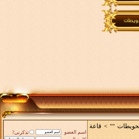
لحويطات ""
>
قاعة
اسم العضو
تذكرنى?