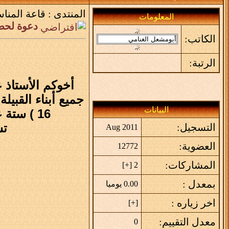
المنتدى :
قاعة المناس
المعلومات
دعوة لحضو
الكاتب:
الرتبة:
أخوكم الأستاذ 
جميع أبناء القبيل
البيانات
16 ) ستة عشر شابا وذلك يوم الجمعه ليلة السبت الموافق 2/6/1437 في أشواق إن شاء الله .
تش
التسجيل:
Aug 2011
العضوية:
12772
المشاركات:
]
+
2 [
بمعدل :
0.00 يوميا
اخر زياره :
]
+
[
معدل التقييم:
0