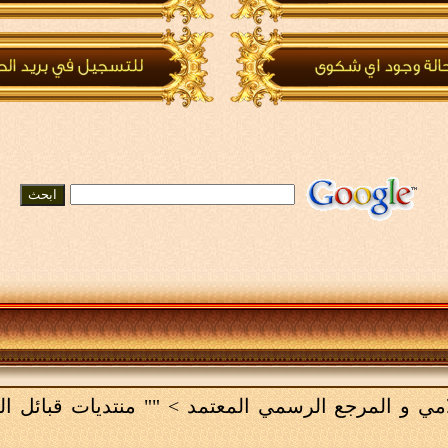
لامي و المرجع الرسمي المعتمد
>
"" منتديات قبائل ا