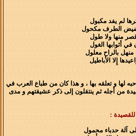
ثرها لم يفد مكبول
غن غضيض الطرف مكحول
قصر منها ولا طول
 في أثوابها الغول
 منهل بالراح معلول
يدها إِلا الأباطيل
به لها و تعلقه بها ، و هذا كان من طباع العرب في
يدة من أجله ثم ينتقلون إلى ذكر عشيقتهم و مدى
لى آلة حدباء محمول