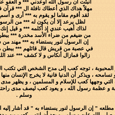
أنبئت أن رسول الله أوعدني *** و العفو ع
مهلاً هداك الذي أعطاك نافلة ال *** قرآن 
لقد أقوم مقاما لو يقوم به *** أرى و أسم
لظل يرعد إِلا أن يكون له *** من الرسول
لذاك أهيب عندي إِذ أكلمه *** و قيل إِ
من ضيغم من ضراء الأسد مخدرة *** ببطن
إن الرسول لنور يستضاء به *** مهند من
في عصبة من قريش قال قائلهم *** ببطن مك
زالوا فمازال أنكاس و لا كشف *** عند اللق
كر المحبوبة ، توجه كعب إلى مدح الشخص التي تكتب ا
سامحه ، ويذكر أن الدنيا فانية لا يخرج الإنسان منه
ة التي وجهها كعب للإسلام و المسلمين ، و يظهر مدى
ة و عظمة رسول الله ، و يعود كعب ليصف مدى راحته 
وسلم .
مطلعه ” إن الرسول لنور يستضاء به ” قد أشار إليه
 صلى الله عليه و سلم ، و بعد أن إنتهى كعب من مد