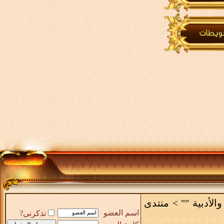
والأدبية ""
>
منتدى
اسم العضو
تذكرنى?