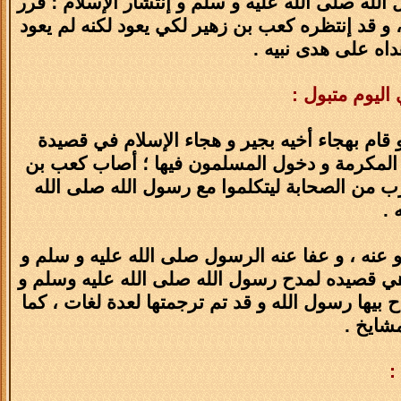
لله صلى الله عليه و سلم و إنتشار الإسلام ؛ قرر
 و قد إنتظره كعب بن زهير لكي يعود لكنه لم يعود
هداه على هدى نبيه .
اليوم متبول :
قام بهجاء أخيه بجير و هجاء الإسلام في قصيدة
كة المكرمة و دخول المسلمون فيها ؛ أصاب كعب بن
رب من الصحابة ليتكلموا مع رسول الله صلى الله
 .
نه ، و عفا عنه الرسول صلى الله عليه و سلم و
 هي قصيده لمدح رسول الله صلى الله عليه وسلم و
 مُدح بيها رسول الله و قد تم ترجمتها لعدة لغات ، كما
مشايخ .
: