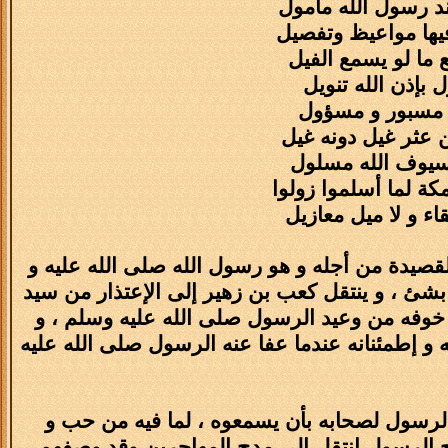
ند رسول الله مأمول
فيها مواعيظ وتفصيل
ع ما لو يسمع الفيل
 بإذن الله تنويل
نك مسبور و مسؤول
 عثر غيل دونه غيل
 سيوف الله مسلول
ة لما أسلموا زولوا
اء و لا ميل معازيل
لقصيدة من أجله و هو رسول الله صلى الله عليه و
ا بشئ ، و ينتقل كعب بن زهير إلى الإعتذار من سيد
 خوفه من وعيد الرسول صلى الله عليه وسلم ، و
و إطمئنانه عندما عفا عنه الرسول صلى الله عليه
 الرسول لصحابه بأن يسمعوه ، لما فيه من حب و
ح الرسول إنتقل إلى مدح المهاجرين وقد وصفهم