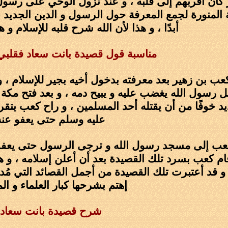
كان أقربهم إلى قلبه ، و عند نزول الوحي على رسول ا
 المنورة لجمع المعرفة حول الرسول و الدين الجديد ،
أبدًا ، و هذا لأن الله شرح قلبه للإسلام و 
مناسبة قول قصيدة بانت سعاد فقلبي 
ب بن زهير بعد معرفته بدخول أخيه بجير للإسلام ، و 
جعل رسول الله يغضب عليه و يبيح دمه ، و بعد فتح م
د خوفًا من أن يقتله أحد المسلمين ، و راح كعب يتق
عليه وسلم حتى يعفو عنه
كعب إلى مسجد رسول الله و ترجى الرسول حتى يعفو ع
 قام كعب بسرد تلك القصيدة بعد أن أعلن إسلامه ، و
ن 85 بيت ، و قد أعتبرت تلك القصيدة من أجمل القصائد التي
إهتم بشرحها كبار العلماء و ال
شرح قصيدة بانت سعاد 