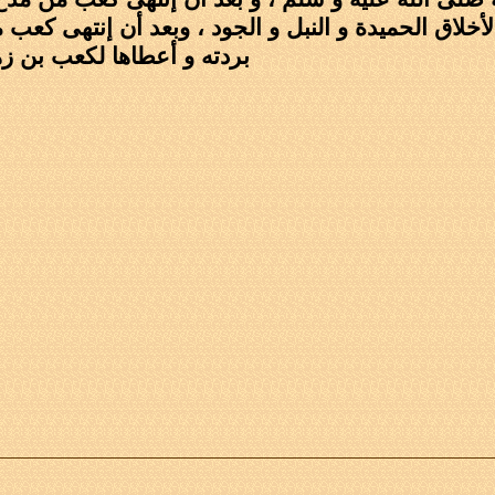
خلاق الحميدة و النبل و الجود ، وبعد أن إنتهى كعب 
بردته و أعطاها لكعب بن زه