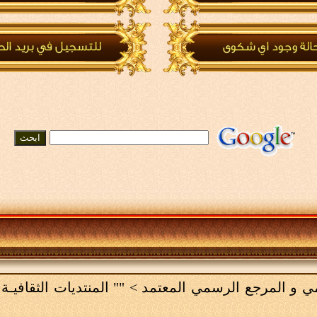
لامي و المرجع الرسمي المعتمد
>
"" المنتديات الثقافيـة 