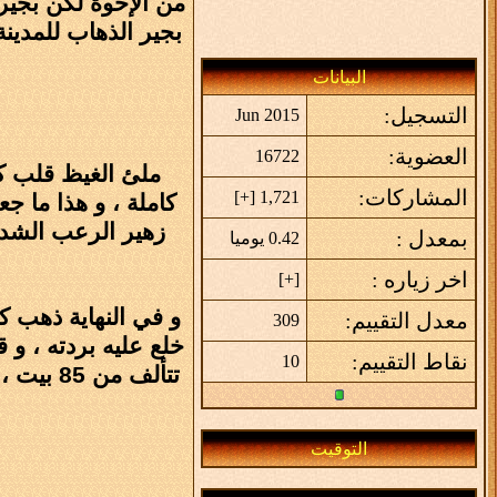
من الإخوة لكن بجير 
بجير الذهاب للمدينة
البيانات
التسجيل:
Jun 2015
العضوية:
16722
ملئ الغيظ قلب كع
المشاركات:
]
+
1,721 [
كاملة ، و هذا ما 
زهير الرعب الشدي
بمعدل :
0.42 يوميا
اخر زياره :
]
+
[
و في النهاية ذهب 
معدل التقييم:
309
خلع عليه بردته ، و
نقاط التقييم:
10
تتألف م
التوقيت