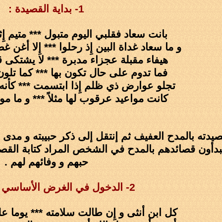
1- بداية القصيدة :
بانت سعاد فقلبي اليوم متبول *** متيم إِ
و ما سعاد غداة البين إِذ رحلوا *** إِلا أ
هيفاء مقبلة عجزاء مدبرة *** لا يشتكى 
فما تدوم على حال تكون بها *** كما تلون
تجلو عوارض ذي ظلم إِذا ابتسمت *** كأنه
كانت مواعيد عرقوب لها مثلاً *** و ما مواع
يدته بالمدح العفيف ثم إنتقل إلى ذكر حبيبته و مدى ح
يبدأون قصائدهم بالمدح في الشخص المراد كتابة القص
حبهم و وفائهم لهم .
2- الدخول في الغرض الأساسي للقصيدة :
كل ابن أنثى و إِن طالت سلامته *** يوما ع