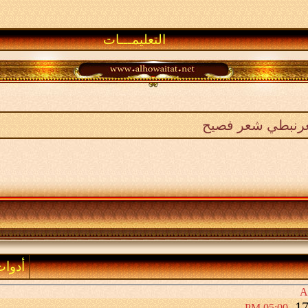
التعليمـــات
عرنبطي شعر فصيح
أدوا
05:00 PM