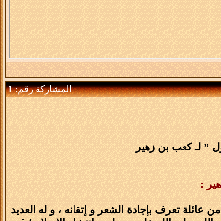
المشاركة رقم:
1
ل ” لـ كعب بن زهير
ير :
ن عائلة تعرف بإجادة الشعر و إتقانه ، و له العديد