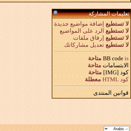
تعليمات المشاركة
لا تستطيع
إضافة مواضيع جديدة
لا تستطيع
الرد على المواضيع
لا تستطيع
إرفاق ملفات
لا تستطيع
تعديل مشاركاتك
is
BB code
متاحة
الابتسامات
متاحة
كود [IMG]
متاحة
كود HTML
معطلة
قوانين المنتدى