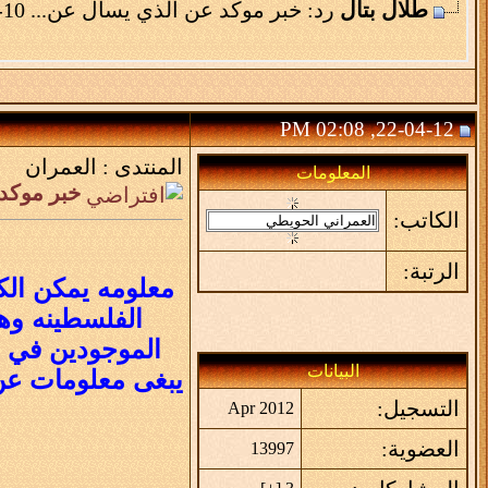
طلال بتال
رد: خبر موكد عن الذي يسأل عن...
10-12-12,
22-04-12, 02:08 PM
المنتدى :
العمران
المعلومات
خبر موكد
الكاتب:
الرتبة:
الفلسطينه وه
الموجودين في ف
البيانات
يبغى معلومات عن 
التسجيل:
Apr 2012
العضوية:
13997