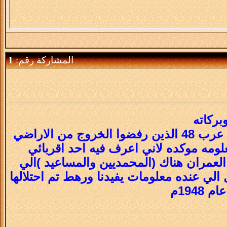
المشاركة رقم:
1
بركاته
معلومه يمكن الكثير مايعرفها انه يوجد في فلسطين عمران من عرب 48 الذين رفضوا الخروج من الاراضي
ومه موكده لاني اعرف فيه احد اقربائي
عمران هناك (المحمديين والمساعيد )الي
لي عنده معلومات يفيدنا ورهط تم احتلالها
194م