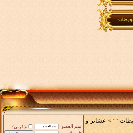
يطات ""
>
عشائر و
اسم العضو
تذكرنى?