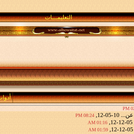
التعليمـــات
أدوا
02
ن...
10-05-12,
08:24 PM
05-12-12,
01:16 AM
05-12
01:59 AM