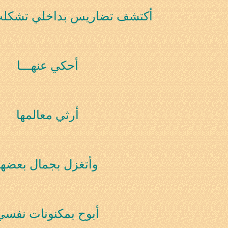
أكتشف تضاريس بداخلي تشكلت
أحكي عنهـــا
0
أرثي معالمها
11:
وأتغزل بجمال بعضها
أبوح بمكنونات نفسي
0
02: