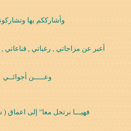
وأشارككم بها وتشاركون
05:
أعبر عن مزاجاتي , رغباتي , قناعاتي , أ
0
03:
وعـــــن أجوائــي
04:
08
فهيـــا نرتحل معا" إلى اعماق (
02: