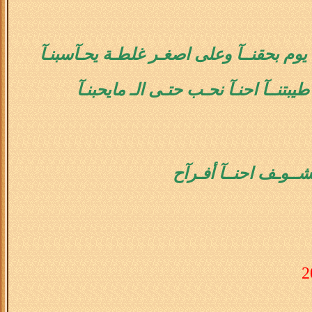
ل يوم بحقنــآ وعلى اصغـر غلطـة يحـآسبنـآ
 طيبتنــآ احنـآ نحـب حتـى الـ مايحبنـآ
نشــوـف احنــآ أفـرآح