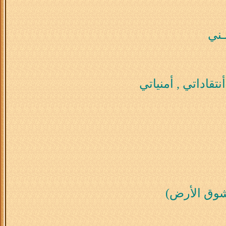
ـني
نتقاداتي , أمنياتي
 شوق الأرض)