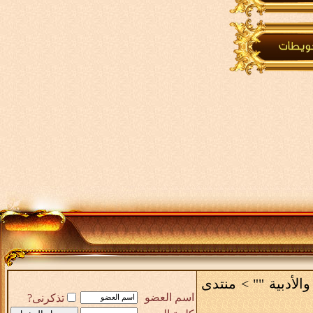
والأدبية ""
>
منتدى
اسم العضو
تذكرنى?