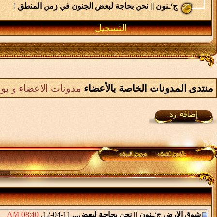
ج‘ـنون || نحن بحاجة لبعض الجنون في زمن المنطق !
التسجيل
منتدى المدونات الخاصة بالأعضاء
مدونات الاعضاء و بوح
شوق الارض
ج‘ـنون || نحن بحاجة لبعض...
11-04-12,
08:40 AM