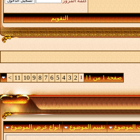
كلمة المرور
التقويم
صفحة 1 من 11
2
3
4
5
6
7
8
9
10
11
>
1
ت الموضوع
تقييم الموضوع
انواع عرض الموضوع