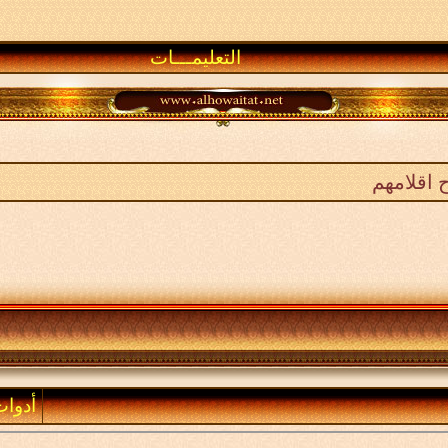
التعليمـــات
 اقلامهم
أدوا