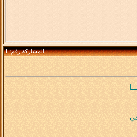
المشاركة رقم:
1
ــا
قي