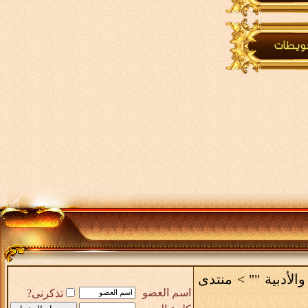
والأدبية ""
>
منتدى
اسم العضو
تذكرنى?