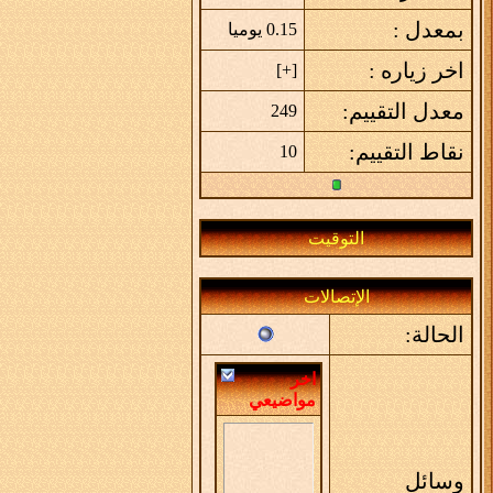
بمعدل :
0.15 يوميا
اخر زياره :
]
+
[
معدل التقييم:
249
نقاط التقييم:
10
التوقيت
الإتصالات
الحالة:
اخر
مواضيعي
وسائل