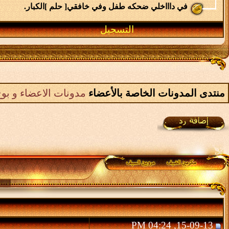
في داااخلي ضحكه طفل وفي خافقي[ حلم ]الكبار.
التسجيل
منتدى المدونات الخاصة بالأعضاء
مدونات الاعضاء و بوح
15-09-13, 04:24 PM