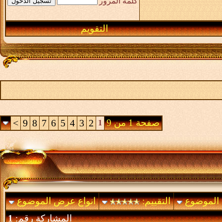
كلمة المرور
التقويم
صفحة 1 من 9
2
3
4
5
6
7
8
9
>
1
 الموضوع
التقييم:
انواع عرض الموضوع
المشاركة رقم:
1