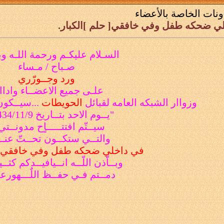
ونات الخاصة بالأعضاء
لي ضحكه طفل وفي خافقي[ حلم ]الكبار.
السـلام عليكـم ورحمة اللـه وب
صـباح / مـساء
ورد وجــورّري
علـى جميع الاعضــاء واداا
وزواار الشبكه العامه لقبائل
الحويطات
...
سيــكون ه
"
يــوم الاحد بتــاريخ 1434/11/9هـ
سيــتّم افتتـــــاٍح مدونــتي
والتــي ستكــون تحــتّ عنــ
في داخلي ضحكه طفل وفي خافقي
وبــاّذن اللّــه انــي
افيــدكم كثــير
دمــتم فـي حفــظ اللٌـــه
ورعــ