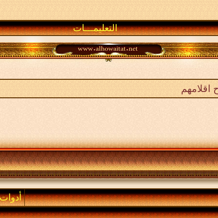
التعليمـــات
 اقلامهم
أدوات