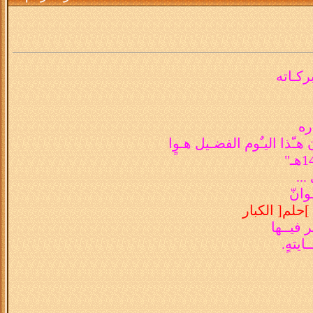
ركـاته
ره
ـّذا اليـٌوم الفضـيل هـوٍا
"
...
وانّ
]
حلم
[
الكبار
 فيــها
ايتهٍ
.