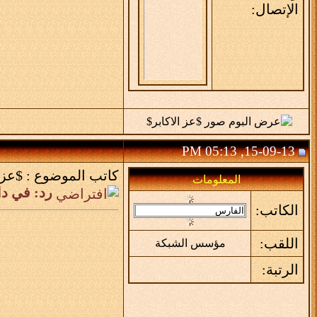
الإتصال:
15-09-13, 05:13 PM
كاتب الموضوع :
$عز 
المعلومات
رد: في د
الكاتب:
اللقب:
مؤسس الشبكة
الرتبة: