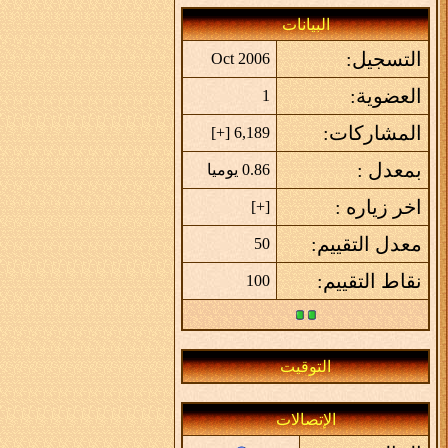
البيانات
التسجيل:
Oct 2006
العضوية:
1
المشاركات:
]
+
6,189 [
بمعدل :
0.86 يوميا
اخر زياره :
]
+
[
معدل التقييم:
50
نقاط التقييم:
100
التوقيت
الإتصالات