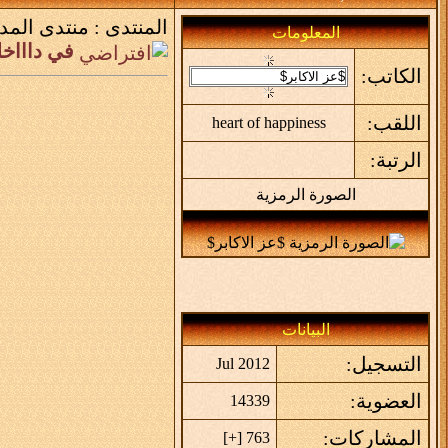
المنتدى :
منتدى المد
المعلومات
في داااخ
الكاتب:
اللقب:
heart of happiness
الرتبة:
الصورة الرمزية
البيانات
التسجيل:
Jul 2012
العضوية:
14339
المشاركات:
]
+
763 [