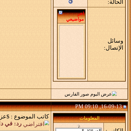
الحالة:
اخر
مواضيعي
وسائل
الإتصال:
16-09-13, 09:10 PM
كاتب الموضوع :
$عز 
المعلومات
رد: في د
الكاتب: