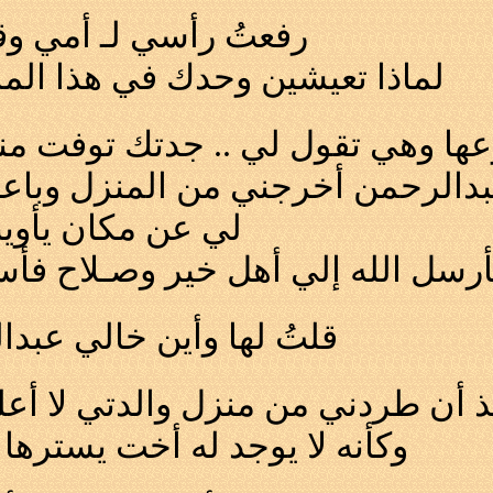
رفعتُ رأسي لـ أمي وقل
لماذا تعيشين وحدك في هذا الم
وهي تقول لي .. جدتك توفت منذ أن أخ
دالرحمن أخرجني من المنزل وباعه
لي عن مكان يأوي
رسل الله إلي أهل خير وصـلاح
فأسك
قلتُ لها وأين خالي عبد
ذ أن طردني من منزل والدتي لا أ
وكأنه لا يوجد له أخت يسترها و