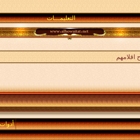
التعليمـــات
 اقلامهم
أدوات