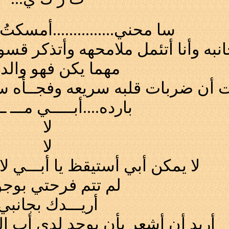
سا محني...............أمسكتُ 
به وأنا أتئمل ملامحهه وأتذكر قس
مهما يكن فهو والدي
ن ضربات قلبه سريعه وفجــأه س
بارده....
أبـــــي مـــ ـ
لا
لا
لا يمكن أبي أستيقظ يا أبـــي لا 
لم تتم فرحتي بوج
أريـــدك بجانبي
أريد أن أشعر بأن يوجد لدي أب ال