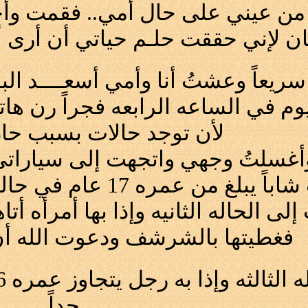
من عيني على حال أمي.. فقمت وأخذ
ن لإني حققت حلـم حياتي أن أرى أم
يعاً وعشتُ أنا وأمي أسعــــد الب
وم في الساعه الرابعه فجراً رن ها
لأن توجد حالات بسبب ح
أغسلتُ وجهي واتجهت إلى سيارا
ه 17 عام في حاله جيدة وحمدتُ الله على سلامته
إلى الحاله الثانيه وإذا بها أمرأه أت
فغطيتها بالشرشف ودعوت الله أن 
جداً