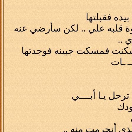
بيده فقبلتها
وة قلبه علي .. لكن سأرضي عنه
 ..
كنت فمسكت جبينه فوجدتها
ــ ـات
ترحل يـا أبــــي
ودك
ذي أنحرمت منه ..