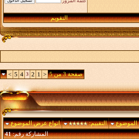
كلمة المرور
التقويم
صفحة 3 من 5
<
1
2
4
5
>
3
 الموضوع
التقييم:
انواع عرض الموضوع
المشاركة رقم:
41