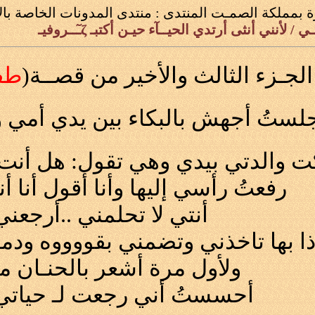
ة بمملكة الصمـت
المنتدى :
منتدى المدونات الخاصة بال
/ لأنني أنثى أرتدي الحيــآء حيـن أكتبـ ζـٓــروفيـ
الجـزء الثالث والأخير من قصــة(
طفـ
لستُ أجهش بالبكاء بين يدي أمي وك
والدتي بيدي وهي تقول: هل أنت أبن
رفعتُ رأسي إليها وأنا أقول أنا أنـ
أنتي لا تحلمني ..أرجعني 
ذا بها تاخذني وتضمني بقووووه و
ولأول مرة أشعر بالحنـان منذ 17 سنـ
أحسستُ أني رجعت لـ حياتي 