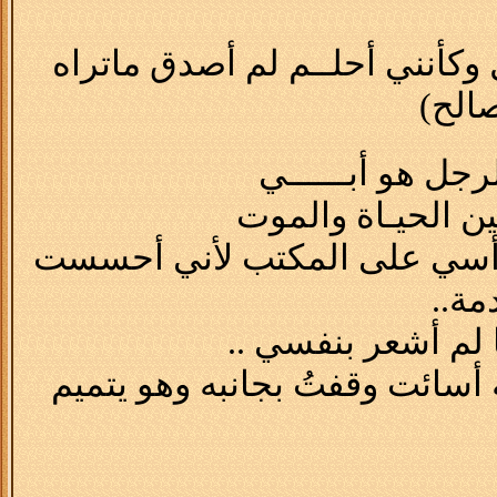
أنني أحلــم لم أصدق ماتراه
صالح)
جل هو أبــــــي
ين الحيـاة والموت
أسي على المكتب لأني أحسست
مة..
لم أشعر بنفسي ..
أسائت وقفتُ بجانبه وهو يتميم