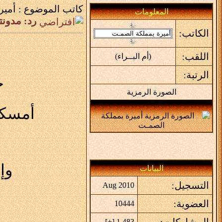
كاتب الموضوع :
أمير
المعلومات
رد: مدونتـي 
الكاتب:
اللقب:
(أم البــراء)
الرتبة:
ج
الصورة الرمزية
أمسكت 
وإ
البيانات
التسجيل:
Aug 2010
العضوية:
10444
المشاركات:
]
+
1,483 [