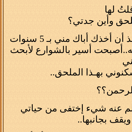
تُ لها
لحق وأين جدتي؟
ذك أباك مني بـ 5 سنوات
..أصبحت أسير بالشوارع لأبحث
ني
نوني بهـذا الملحق..
الرحمن؟؟
علم عنه شيء إختفى من حياتي
يقف بجانبها..