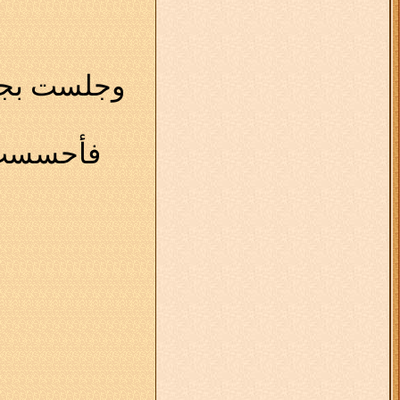
وجلست بجان
فأحسست أ