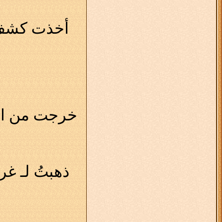
أخذت كشف ا
خرجت من ال
ذهبتُ لـ غر