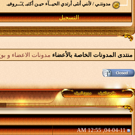
مدونتـي / لأنني أنثى أرتدي الحيــآء حيـن أكتبـ ζـٓــروفيـ
التسجيل
منتدى المدونات الخاصة بالأعضاء
مدونات الاعضاء و بوح
04-04-11, 12:55 AM