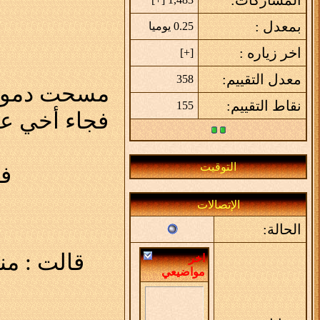
بمعدل :
0.25 يوميا
اخر زياره :
]
+
[
معدل التقييم:
358
مسحت دموعها 
نقاط التقييم:
155
فجاء أخي عب
التوقيت
فأ
الإتصالات
الحالة:
قالت : من
اخر
مواضيعي