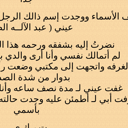
لأسماء ووجدت إسم ذالك الرجل وك
عيني ( عبد الآلــه ال
نضرتُ إليه بشفقه ورحمه هذا الر
لم أتمالك نفسي وأنا أرى والدي ب
غرفه واتجهت إلى مكتبي وضعت ر
بدوار من شدة الصد
غفت عيني لـ مدة نصف ساعه وأنا 
فت أبي لـ أطمئن عليه وجدت حالته 
بأسمي
ت ر ك ي...