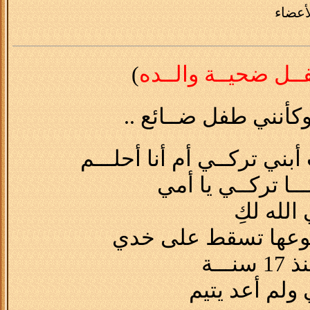
أعضاء
ـل ضحيــة والــده
)
أنني طفل ضــائع ..
ي تركــي أم أنا أحلـــم
ــا تركــي يا أمي
الله لكِ
دموعها تسقط على خدي
ــة
ولم أعد يتيم