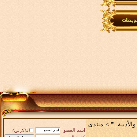
والأدبية ""
>
منتدى
اسم العضو
تذكرنى?