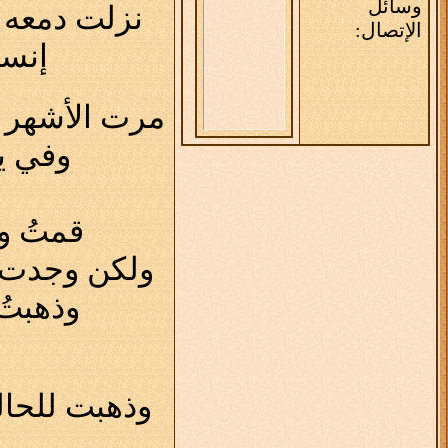
وسائل
نزلت دمعه 
الإتصال:
إنسا
مرت الأشهر سر
وفي ي
قمتُ و
ولكن وجدت شاباً يبلغ من عمر
وذهبتُ 