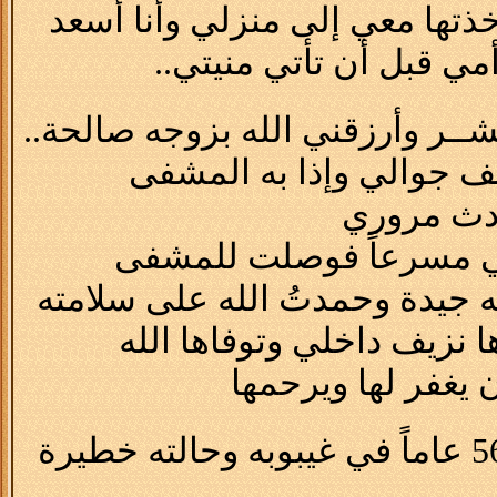
تها معي إلى منزلي وأنا أسعد
ي قبل أن تأتي منيتي..
شــر وأرزقني الله بزوجه صالحة..
تف جوالي وإذا به المشفى
ادث مروري
تي مسرعاً فوصلت للمشفى
اها نزيف داخلي وتوفاها الله
يغفر لها ويرحمها
وذهبت للحاله الثالثه وإذا به رجل يتجاوز عمره 56 عاماً في غيبوبه وحالته خطيرة