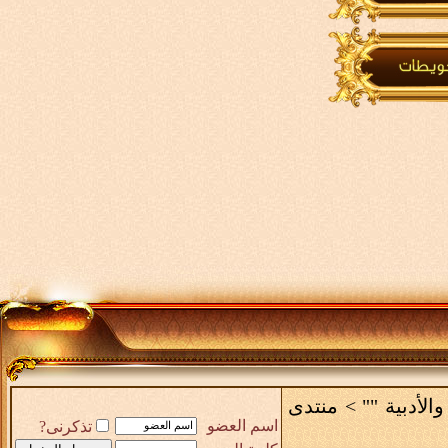
والأدبية ""
>
منتدى
اسم العضو
تذكرنى?