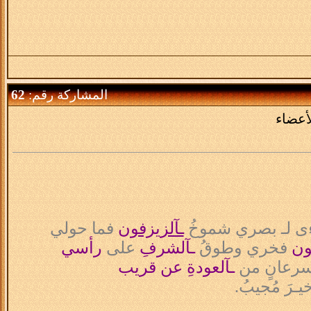
المشاركة رقم:
62
أعضاء
ى لـ بصري شموخُ
ـآلزيزفون
فما حولي
ون
فخري وطوقُ
ـآلشرفِ
على
رأسي
بسرعانٍ من
ـآلعودةِ عن قريب
يـرَ مُجيبُ.