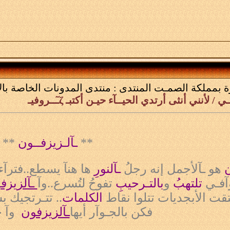
ة بمملكة الصمـت
المنتدى :
منتدى المدونات الخاصة بال
/ لأنني أنثى أرتدي الحيــآء حيـن أكتبـ ζـٓــروفيـ
**
ـآلـزيزفــون
**
ن
هو ـآلأجمل إنه رجلُ
ـآلنورِ
ها هنآ يسطع..
فترآء
آفـي
تلتهبُ
و
بالتـرحيبِ
تفوحُ لتُسرع..وآ
ـآلزيزف
تقت الأبجديات تتلوا نقاط
الكلمات
.. تتـرتجيك 
فكن بالجـوآر أيها
ـآلزيزفون
وآ خ