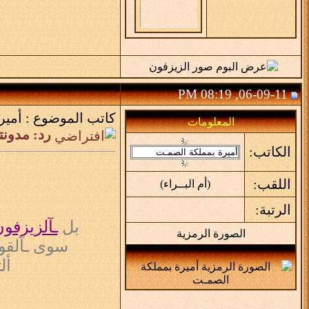
06-09-11, 08:19 PM
كاتب الموضوع :
أمير
المعلومات
رد: مدونتـي 
الكاتب:
اللقب:
(أم البــراء)
الرتبة:
بل
ـآلزيزفو
الصورة الرمزية
سوى ـآلقو
أل