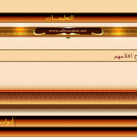
التعليمـــات
 اقلامهم
أدوات