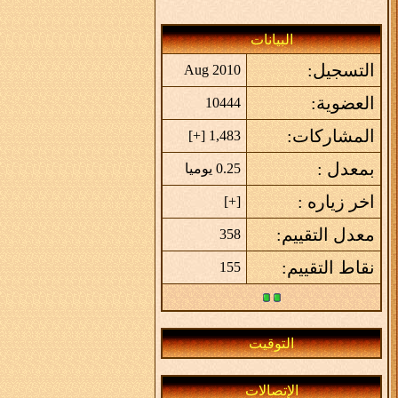
البيانات
التسجيل:
Aug 2010
العضوية:
10444
المشاركات:
]
+
1,483 [
بمعدل :
0.25 يوميا
اخر زياره :
]
+
[
معدل التقييم:
358
نقاط التقييم:
155
التوقيت
الإتصالات