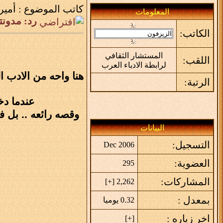
كاتب الموضوع :
أمير
المعلومات
رد: مدونتـي 
الكاتب:
المستشار الثقافي
اللقب:
لرابطة الادباء العرب
هنا واحه من الادب ا
الرتبة:
عندما د
وقصه رائعه .. بل 
البيانات
التسجيل:
Dec 2006
العضوية:
295
المشاركات:
]
+
2,262 [
بمعدل :
0.32 يوميا
اخر زياره :
]
+
[