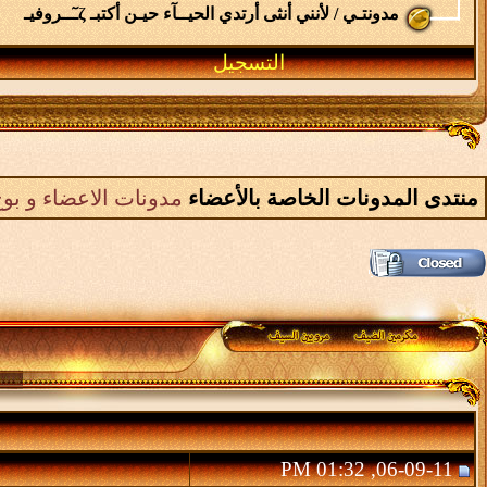
مدونتـي / لأنني أنثى أرتدي الحيــآء حيـن أكتبـ ζـٓــروفيـ
التسجيل
منتدى المدونات الخاصة بالأعضاء
مدونات الاعضاء و بوح
06-09-11, 01:32 PM