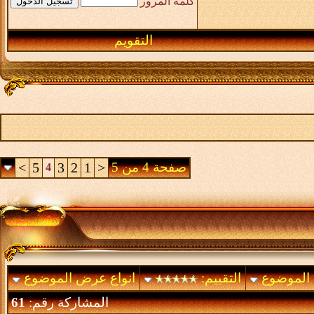
كلمة المرور
التقويم
صفحة 4 من 5
<
1
2
3
5
>
4
 الموضوع
التقييم:
انواع عرض الموضوع
المشاركة رقم:
61