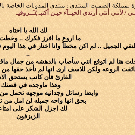
ة بمملكة الصمـت
المنتدى :
منتدى المدونات الخاصة بال
/ لأنني أنثى أرتدي الحيــآء حيـن أكتبـ ζـٓــروفيـ
لك الله يا اختاه
ما اروع ما افرز فكرك .. وخطت ا
لنقي الجميل .. لم اكن مخطأ وانا اختار في هذا اليوم 
..
خلت هنا لم اتوقع انني سأصاب بالدهشه من جمال م
فائقت الروعه ولكن للاسف ارى انها لم تأخذ حقها من
القارئ فأن كاتب يستحق الاش
وهذا ماوجده في قصتك .
وايضا رسائل وجدانيه موجهه تحمل من ا
بحق انها واحه جميله لن امل من تك
لك اجزل الشكر على امتاعنا
الزيزفون