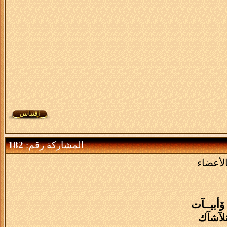
المشاركة رقم:
182
لأعضاء
ۆأبيــآت
لآشآك