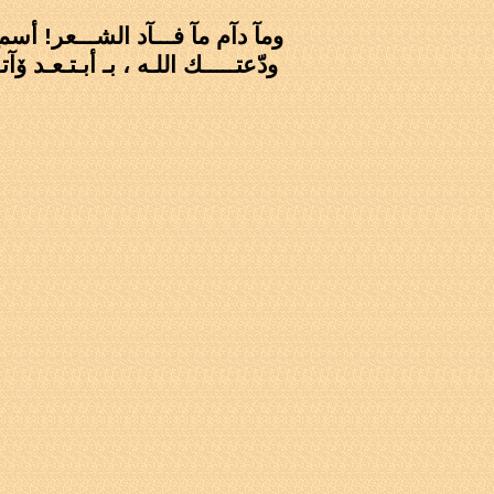
ومآ دآم مآ فـــآد الشـــعر! أسم
ودّعتـــــك اللـه ، بـ أبـتـعـد ۆ