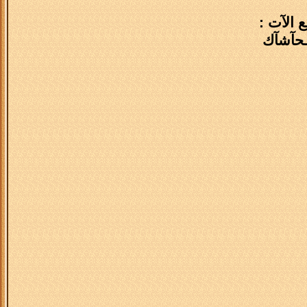
ع الآت :
آتـحآشآك