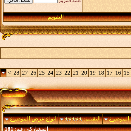
كلمة المرور
التقويم
>
28
27
26
25
24
23
22
21
20
19
18
17
16
15
 الموضوع
التقييم:
انواع عرض الموضوع
المشاركة رقم:
181