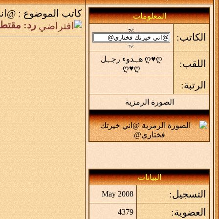
كاتب الموضوع :
@اني
المعلومات
رد: مقتط
الكاتب:
ღ♥ღ هہدوء رجہل
اللقب:
ღ♥ღ
الرتبة:
الصورة الرمزية
البيانات
التسجيل:
May 2008
العضوية:
4379