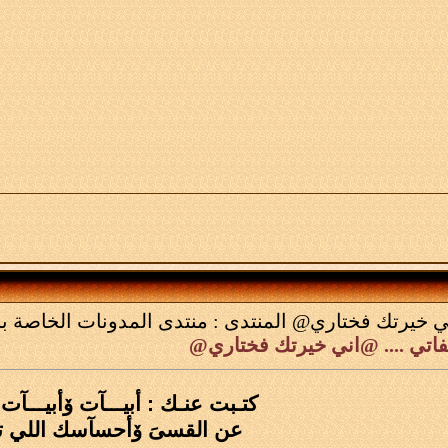
 خيرتك فختاري@
المنتدى :
منتدى المدونات الخاصة با
فاتي .... @اني خيرتك فختاري@
كتـبت عنـك : أبيـــآت ۆأبيـــآت 
عن القسىَ ۆأحسآسك اللي ت