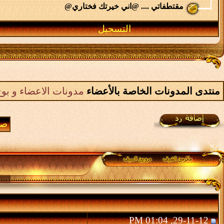
مقتطفاتي .... @اني خيرتك فختاري@
التسجيل
منتدى المدونات الخاصة بالأعضاء
مدونات الاعضاء و بوح
صفحة
29-11-12, 01:04 PM