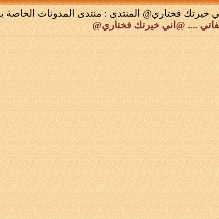
 خيرتك فختاري@
المنتدى :
منتدى المدونات الخاصة با
فاتي .... @اني خيرتك فختاري@