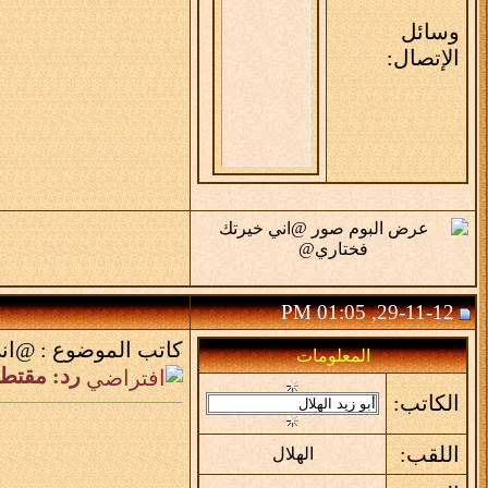
وسائل
الإتصال:
29-11-12, 01:05 PM
كاتب الموضوع :
@اني
المعلومات
رد: مقتط
الكاتب:
اللقب:
الهلال