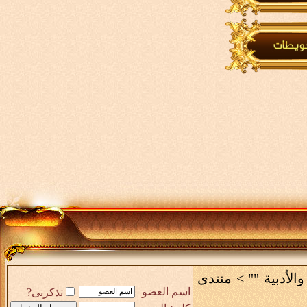
والأدبية ""
>
منتدى
اسم العضو
تذكرنى?