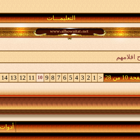
التعليمـــات
 اقلامهم
 10 من 28
<
1
2
3
4
5
6
7
8
9
11
12
13
14
10
أدوات