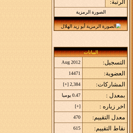
الرتبة:
الصورة الرمزية
البيانات
التسجيل:
Aug 2012
العضوية:
14471
المشاركات:
]
+
2,384 [
بمعدل :
0.47 يوميا
اخر زياره :
]
+
[
معدل التقييم:
470
نقاط التقييم:
615