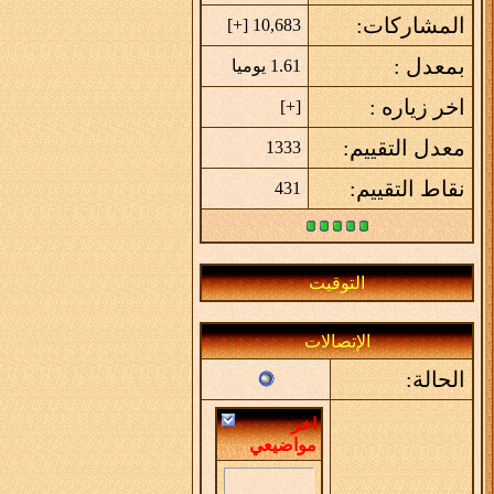
المشاركات:
]
+
10,683 [
بمعدل :
1.61 يوميا
اخر زياره :
]
+
[
معدل التقييم:
1333
نقاط التقييم:
431
التوقيت
الإتصالات
الحالة:
اخر
مواضيعي