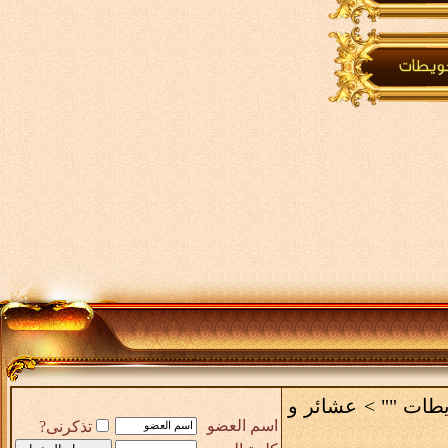
يطات ""
>
عشائر و
اسم العضو
تذكرنى?