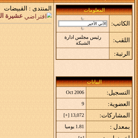
المنتدى :
القبيضات
المعلومات
عشيرة ال
الكاتب:
رئيس مجلس ادارة
اللقب:
الشبكة
الرتبة:
البيانات
التسجيل:
Oct 2006
العضوية:
9
المشاركات:
]
+
13,072 [
بمعدل :
1.81 يوميا
اخر زياره :
]
+
[