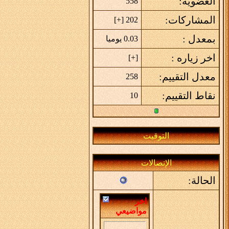
العضوية:
558
المشاركات:
]
+
202 [
بمعدل :
0.03 يوميا
اخر زياره :
]
+
[
معدل التقييم:
258
نقاط التقييم:
10
التوقيت
الإتصالات
الحالة:
اخر
مواضيعي