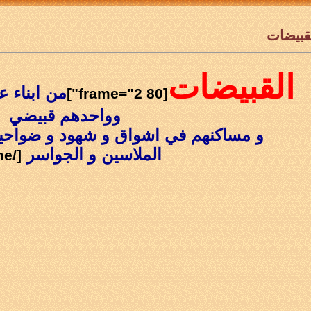
قبيضات
القبيضات
من ابناء 
[frame="2 80"]
وواحدهم قبيضي
و مساكنهم في اشواق و شهود و ضواحيه
الملاسين و الجواسر
[/frame]