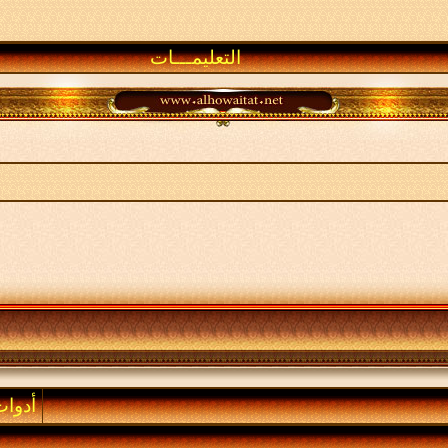
التعليمـــات
أدوا