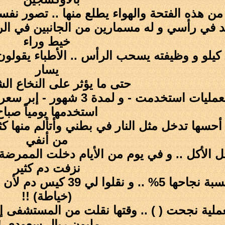
د في رأسي و له مسمارين من الجانبين في الرأ
خيط وراء
الرأس وزنه 20 كيلو و وظيفته يسحب الرأس .. الأطباء 
يسار
حتى ما يؤثر على النخاع ال
استخدمها يومياً صباح
أحسها تدخل مثل النار في بطني وأتألم منها كث
من أنفي
 الأكل .. و في يوم من الأيام دخلت الممرضة
نزفت دم كثير
(خياطة) !!
عملية نجحت ( ) .. وقتها نقلت من المستشفى 
مليون ريال سعودي !