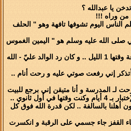
دخن يا عبدالله ؟
 من وراه !!!
 الناس اليوم تشوفها تافهة وهو " الحلف
بي صلى الله عليه وسلم هو " اليمين الغموس
ما كذبت و بس أنا حلفت بعد " و الله ما أدخن " .. ! كانت الساعة وقتها 1 الليل .. و كان رد الوالد عليّ - الله
 أتذكر إني رفعت صوتي عليه و رحت أنام ..
 لـ المدرسة و أنا متيقن إني برجع للبيت
ول ثانوي ..
 أهلنا بالسالفة .. لكن قدرة الله فوق كل
اء القفز جاء جسمي على الرقبة و انكسرت