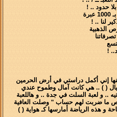
لا حدود .. !
رة
رص الذهبية
تصرفاتنا
تسع
. !
ال ( ) .. هي كانت آمال وطموح عندي
ه .. و لعبة السلت في جدة .. و هاللعبة
ة و هذه الرياضة أمارسها كـ هواية ( )