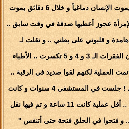
الماء ربع ساعة (طبيّـا إذا انقطع الأوكسجين عن المخ 4 دقائق يموت الإنسان دماغياً و خلال 6 دقائق يموت
إمرأة عجوز أعطيها صدقة في وقت سابق ..
هامدة و قلبوني على بطني .. و نقلت لـ
في المستشفى الأطباء قالوا ما له علاج و زين اللي ما مات لأن الفقرات الـ 3 و 4 و 5 تكسرت .. الأطباء
 نسوي له العملية و بعضهم يقول لا .. بعد 17 يوم تمت العملية لكنهم لقوا صديد في الرقبة ..
بعض الأطباء إني لو جلست ثلاثة أيام ممكن يصير لي سرطان .. ! جلست في المستشفى 4 سنوات و كانت
جداً جداً .. مريت خلالها بـ 12 عملية ومنها 6 عمليات في الرقبة .. أقل عملية كانت 11 ساعة و تم فيها نقل
.. و فتحوا في الحلق فتحة حتى أتنفس "