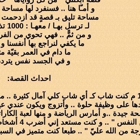
و أمـّا هنا .. فسنفرد لها مساحة ب
مساحة تليق بـ قصةٍ قد ازدحمت بـ 1000 عب
لـ ترسل بهـا / معهـا : 1000 تذكير لنا .. !
و من ثمًّ .. فهي تحوي من الف
ما يكفي لنراجع بها أنفسنا و 
ما دام في العمر بقيّة م
و في الجسد نفس يتردد.
احداث القصة:
ا على وظيفة حلوة .. وأتزوج ويكون عندي عي
 جيدة ..و أمارس الرياضة و منها لعبة الكاراتي
.. و كنت مستعد إني أضرب 4 أشخاص ما ضربت لهم حساب " وصلت العافية
ة من الله عليّ " .. طبعا كنت متميز في السباح