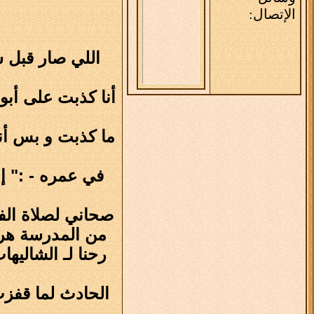
الإتصال:
اللي صار قبل ش
أنا كذبت على أبو
في عمره - :" إن
صحاني لصلاة الف
من المدرسة هربت و معي 
رحنا لـ الشاليه
الحادث لما قفز