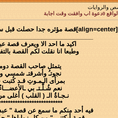
ص والروايات
افقت وقت اجابة
[align=center]قصة مؤثره جدا حصلت قبل سنوات حبيت إني أنقلها لكم
____________________________
اكيد ما احد الا ويعرف قصة عبا
وطبعا انا نقلت لكم القصة بالت
يتمثل صاحب القصة دوماً 
نجوتـُ وأشرقتـ شمسي و
بمرأى الـمـوتِ قـد كُتبت 
نعم شُـلَّـتـ بي ـالأعضـــاء
نـجـاةُ الـ ( القلب ) أغلى م
***************************
فيه أحد منكم ما سمع عن قصة " عبد ا
قصة أبكتني " من كل زواياها " حدّ ال