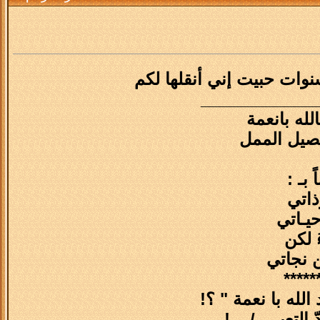
____________
لله بانعمة
فصيل الممل
بـ :
ذاتي
حيـاتي
ُ لكن
ن نجاتي
*****
لله با نعمة " ؟!
تعبـ ــ / .. !