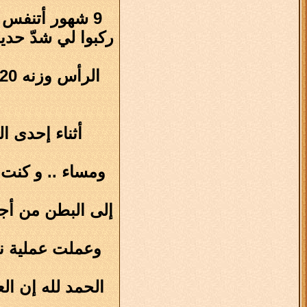
9 شهور أتنفس من هذه الفتحة والهواء يطلع منها .. تصور نفسك ما تتكلم 9 شهور و مشلول رباعي كامل
ركبوا لي شدّ حدي
ومساء .. و كنت 
إلى البطن من أجل
الحمد لله إن ال