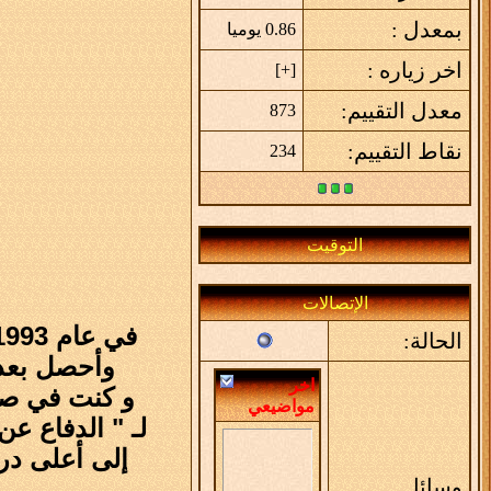
بمعدل :
0.86 يوميا
اخر زياره :
]
+
[
معدل التقييم:
873
نقاط التقييم:
234
التوقيت
الإتصالات
في عام 1993 م كنت شاب كـ أي شاب كلي آمال كثيرة .. منها إني أكمل دراستي في أرض الحرمين
الحالة:
وأحصل بعده
اخر
و كنت في صحة
مواضيعي
لـ " الدفاع عن النفس " 
إلى أعلى درج
وسائل