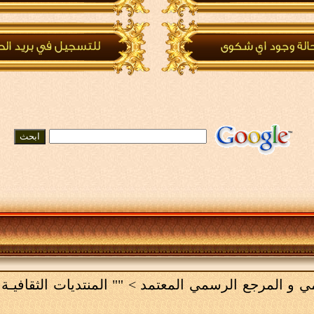
لامي و المرجع الرسمي المعتمد
>
"" المنتديات الثقافيـة 