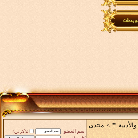
والأدبية ""
>
منتدى
اسم العضو
تذكرنى?