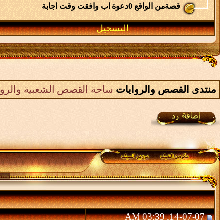
قصةمن الواقع 0دعوة اب وافقت وقت اجابة
التسجيل
منتدى القصص والروايات
ساحة القصص الشعبية والرواي
14-07-07, 03:39 AM