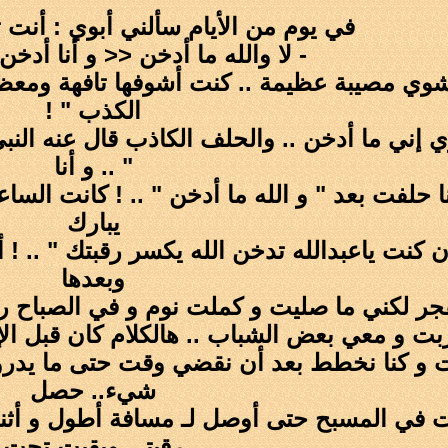
في يوم من الأيام سألني أبوي : أنت ت
- لا والله ما أدخن << و أنا أدخن
وي مصيبة عظيمة .. كنت أشوفها تافهة ومعظم
الكذب " !
ي إني ما أدخن .. والحلف الكاذب قال عنه الن
" .. و أنا
يبارك
 كنت ياعبدالله تدخن الله يكسر رقبتك " .. !
وبعدها
جر لكني ما صليت و كملت نوم و في الصباح رحت
بعض الشباب .. هالكلام كان قبل الإختبار بـ 4 أيام وكنت وقتها في أ
ات و كنا نخطط بعد أن نقضي وقت حتى ما يدرون
شيء.. حصل
ت في المسبح حتى أوصل لـ مسافة أطول و أثن
رقبتي وبقيت تحت