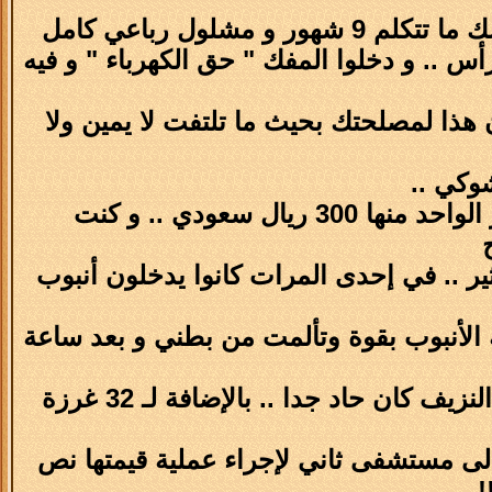
س .. و دخلوا المفك " حق الكهرباء " و فيه
يقولون هذا لمصلحتك بحيث ما تلتفت لا يمين ولا
شوكي ..
أثناء إحدى العمليات استخدمت - و لمدة 3 شهور - إبر سعر الواحد منها 300 ريال سعودي .. و كنت
ير .. في إحدى المرات كانوا يدخلون أنبوب
 الأنبوب بقوة وتألمت من بطني و بعد ساعة
وعملت عملية نسبة نجاحها 5% .. و نقلوا لي 39 كيس دم لأن النزيف كان حاد جدا .. بالإضافة لـ 32 غرزة
إلى مستشفى ثاني لإجراء عملية قيمتها نص
!