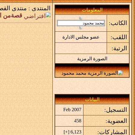
المنتدى :
منتدى القص
المعلومات
قصةمن الواقع 0دعوة اب و
الكاتب:
اللقب:
عضو مجلس الادارة
الرتبة:
الصورة الرمزية
البيانات
التسجيل:
Feb 2007
العضوية:
458
المشاركات:
]
+
6,123 [