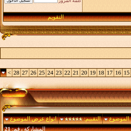
كلمة المرور
التقويم
>
28
27
26
25
24
23
22
21
20
19
18
17
16
15
 الموضوع
التقييم:
انواع عرض الموضوع
المشاركة رقم:
21