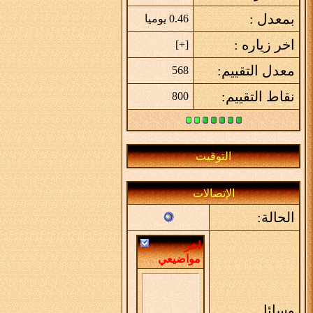
بمعدل :
0.46 يوميا
اخر زياره :
]
+
[
معدل التقييم:
568
نقاط التقييم:
800
التوقيت
الإتصالات
الحالة:
اخر
مواضيعي
وسائل