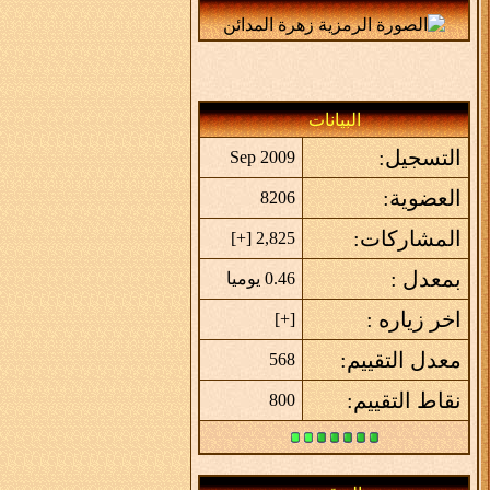
البيانات
التسجيل:
Sep 2009
العضوية:
8206
المشاركات:
]
+
2,825 [
بمعدل :
0.46 يوميا
اخر زياره :
]
+
[
معدل التقييم:
568
نقاط التقييم:
800