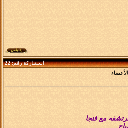
المشاركة رقم:
22
لأعضاء
نرتشفه مع فنجا
اح ..