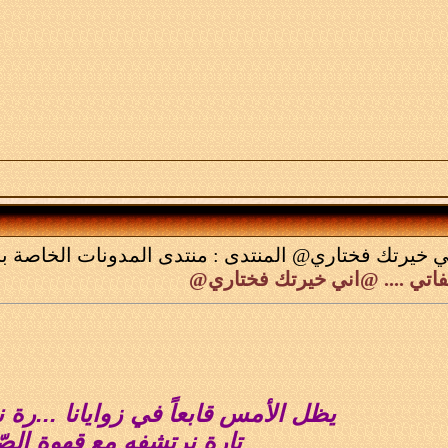
 خيرتك فختاري@
المنتدى :
منتدى المدونات الخاصة با
فاتي .... @اني خيرتك فختاري@
يظل الأمس قابعاً في زوايانا ...رة 
تارة نرتشفه مع قهوة الصّب