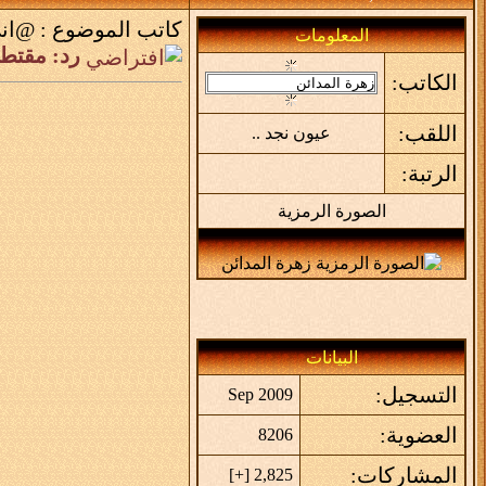
كاتب الموضوع :
@اني
المعلومات
رد: مقتط
الكاتب:
اللقب:
عيون نجد ..
الرتبة:
الصورة الرمزية
البيانات
التسجيل:
Sep 2009
العضوية:
8206
المشاركات:
]
+
2,825 [