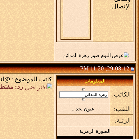
الإتصال:
29-08-12, 11:20 PM
كاتب الموضوع :
@اني
المعلومات
رد: مقتط
الكاتب:
اللقب:
عيون نجد ..
الرتبة:
الصورة الرمزية