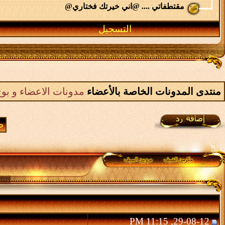
مقتطفاتي .... @اني خيرتك فختاري@
التسجيل
منتدى المدونات الخاصة بالأعضاء
مدونات الاعضاء و بوح
صف
29-08-12, 11:15 PM