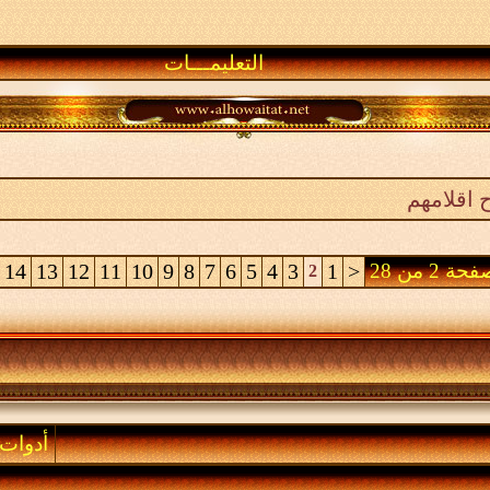
التعليمـــات
 اقلامهم
حة 2 من 28
<
1
3
4
5
6
7
8
9
10
11
12
13
14
2
أدوات