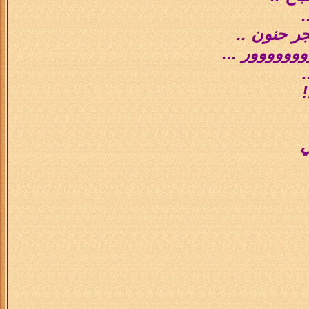
.
جر حنون ..
ووووور ...
.
!
ي