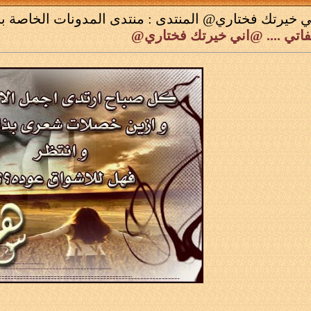
 خيرتك فختاري@
المنتدى :
منتدى المدونات الخاصة با
فاتي .... @اني خيرتك فختاري@