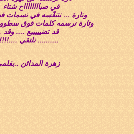
في صبااااااااح شتاء .
وتارة ... نتنفّسه في نسمات ف
وتارة نرسمه كلمات فوق سطوووو
قد تضيييييع .... وقد .
.......... نلتقي ....!!!!
زهرة المدائن ..بقلم