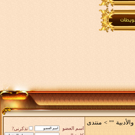
والأدبية ""
>
منتدى
اسم العضو
تذكرنى?