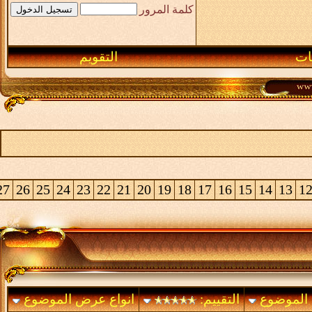
>
50
49
48
47
46
44
43
42
41
40
39
38
37
45